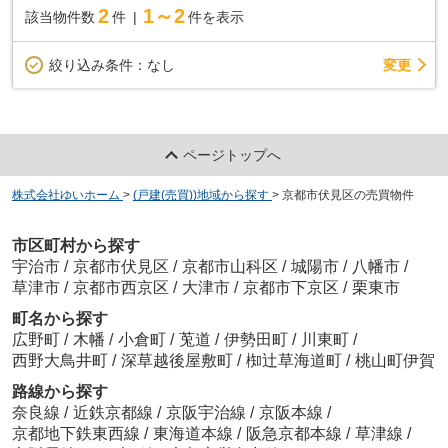
2
1～2
該当物件数
件
件を表示
変更
絞り込み条件：
なし
ページトップへ
株式会社ゆいホーム
>
(戸建(売買))地域から探す
>
京都市伏見区の売買物件
市区町村から探す
宇治市
/
京都市伏見区
/
京都市山科区
/
城陽市
/
八幡市
/
草津市
/
京都市西京区
/
大津市
/
京都市下京区
/
栗東市
町名から探す
広野町
/
木幡
/
小倉町
/
莵道
/
伊勢田町
/
川東町
/
西野大鳥井町
/
深草越後屋敷町
/
椥辻草海道町
/
桃山町伊賀
路線から探す
奈良線
/
近鉄京都線
/
京阪宇治線
/
京阪本線
/
京都地下鉄東西線
/
東海道本線
/
阪急京都本線
/
草津線
/