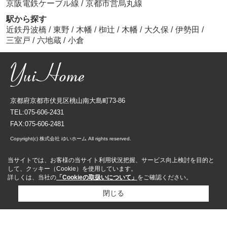
京阪電鉄ケーブル線
/
京都市営烏丸線
駅から探す
近鉄丹波橋
/
東野
/
木幡
/
椥辻
/
木幡
/
大久保
/
伊勢田
/
三室戸
/
六地蔵
/
小倉
京都府京都市伏見区桃山南大島町73-86
TEL:075-606-2431
FAX:075-606-2481
Copyright(c) 株式会社 ゆいホーム All rights reserved.
当サイトでは、お客様の当サイト利用状況把握、サービス向上検討を目的と
して、クッキー（Cookie）を使用しています。
詳しくは、当社の
「Cookieの取扱いについて」
をご確認ください。
閉じる