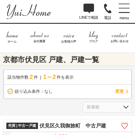
LINEで相談
電話
menu
ブログ
お問い合わせ
会社概要
ホーム
お客様の声
京都市伏見区 戸建、戸建一覧
2
1～2
該当物件数
件
件を表示
変更
絞り込み条件：
なし
伏見区久我御旅町 中古戸建
売買 | 中古一戸建