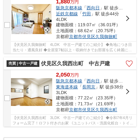
1,880
万
円
阪急京都本線
「
西向日
」駅 徒歩35分
近鉄京都線
「
竹田
」駅 徒歩44分
4LDK
建物面積：119.07㎡（36.01坪）
土地面積：68.62㎡（20.75坪）
京都府
京都市伏見区
久我御旅町
【伏見区久我御旅町 4LDK 中古一戸建てのご紹介】 ◆角地につき日
当たり・通風良好 ◆全居室7帖以上・収納付きでお部屋を広く綺麗にお
使い頂けます(^^♪ ◆2箇所の掃き出し窓で明るく風...
伏見区久我西出町 中古戸建
売買 | 中古一戸建
2,050
万
円
阪急京都本線
「
西向日
」駅 徒歩27分
東海道本線
「
長岡京
」駅 徒歩38分
3LDK
建物面積：77.22㎡（23.35坪）
土地面積：71.73㎡（21.69坪）
京都府
京都市伏見区
久我西出町
【伏見区久我西出町 3LDK 中古一戸建てのご紹介】 ◆令和7年4月リ
フォーム完了！ロフト付きのお家 《ユニットバス・洗面化粧台・トイ
レ》新調 ◆オール電化住宅で光熱費を節約 ◆全居...