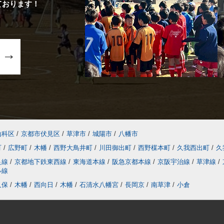
ております！
山科区
/
京都市伏見区
/
草津市
/
城陽市
/
八幡市
町
/
広野町
/
木幡
/
西野大鳥井町
/
川田御出町
/
西野楳本町
/
久我西出町
/
久
良線
/
京都地下鉄東西線
/
東海道本線
/
阪急京都本線
/
京阪宇治線
/
草津線
/
ル線
久保
/
木幡
/
西向日
/
木幡
/
石清水八幡宮
/
長岡京
/
南草津
/
小倉