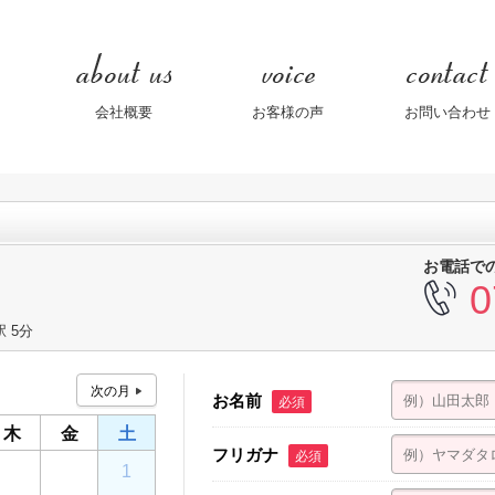
会社概要
お客様の声
お問い合わせ
お電話で
0
 5分
お名前
必須
木
金
土
フリガナ
必須
30
31
1