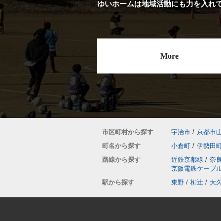
ゆいホームは地域活動にも力を入れ
More
市区町村から探す
宇治市
/
京都市
町名から探す
小倉町
/
伊勢田
路線から探す
近鉄京都線
/
奈
京阪電鉄ケーブ
駅から探す
東野
/
椥辻
/
大