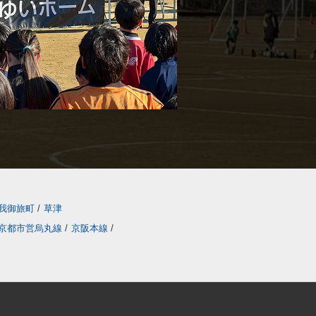
我御旅町
/
草津
京都市営烏丸線
/
京阪本線
/