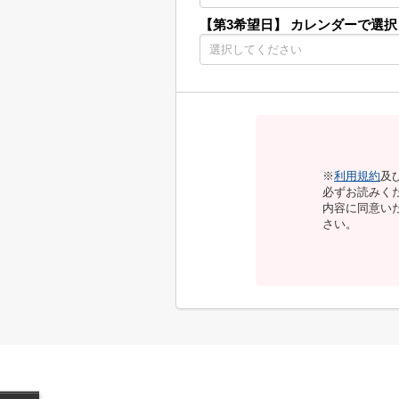
【第3希望日】
カレンダーで選択
※
利用規約
及
必ずお読みく
内容に同意い
さい。