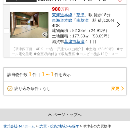
980
万
円
東海道本線
「
草津
」駅 徒歩18分
東海道本線
「
南草津
」駅 徒歩20分
4DK
建物面積：82.38㎡（24.91坪）
土地面積：177.50㎡（53.69坪）
滋賀県
草津市
草津
４丁目
【草津四丁目 4DK 中古一戸建てのご紹介】 ◆土地《53.69坪》 ◆オ
ール電化住宅 ◆全室収納付きで収納豊富 ◆コンビニ徒歩12分・スーパ
ー徒歩14分 ◆収益物件としてご検討ください(^^)/ ...
1
1～1
該当物件数
件
件を表示
変更
絞り込み条件：
なし
ページトップへ
株式会社ゆいホーム
>
(売買・投資)地域から探す
>
草津市の売買物件