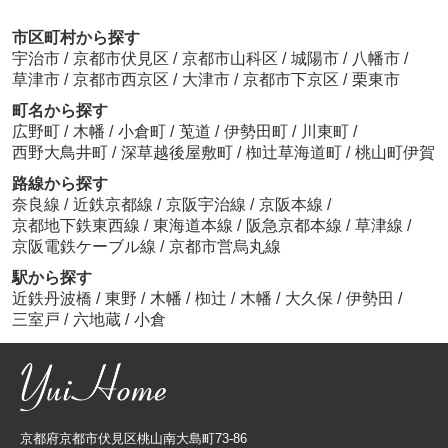
市区町村から探す
宇治市
/
京都市伏見区
/
京都市山科区
/
城陽市
/
八幡市
/
草津市
/
京都市西京区
/
大津市
/
京都市下京区
/
栗東市
町名から探す
広野町
/
木幡
/
小倉町
/
莵道
/
伊勢田町
/
川東町
/
西野大鳥井町
/
深草越後屋敷町
/
椥辻草海道町
/
桃山町伊賀
路線から探す
奈良線
/
近鉄京都線
/
京阪宇治線
/
京阪本線
/
京都地下鉄東西線
/
東海道本線
/
阪急京都本線
/
草津線
/
京阪電鉄ケーブル線
/
京都市営烏丸線
駅から探す
近鉄丹波橋
/
東野
/
木幡
/
椥辻
/
木幡
/
大久保
/
伊勢田
/
三室戸
/
六地蔵
/
小倉
京都府京都市伏見区桃山南大島町73-86