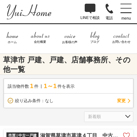
LINEで相談
電話
menu
ブログ
お問い合わせ
会社概要
ホーム
お客様の声
草津市 戸建、戸建、店舗事務所、その
他一覧
1
1～1
該当物件数
件
件を表示
変更
絞り込み条件：
なし
滋賀県草津市草津４丁目 中古戸建
売買 | 中古一戸建