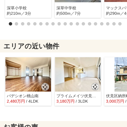
深草小学校
深草中学校
マックスバ
約210m／3分
約500m／7分
約290m／
エリアの近い物件
パデシオン桃山南
プライムメイツ伏見丹波橋
伏見区納所
2,480
万
円
/ 4LDK
3,180
万
円
/ 3LDK
3,000
万
円