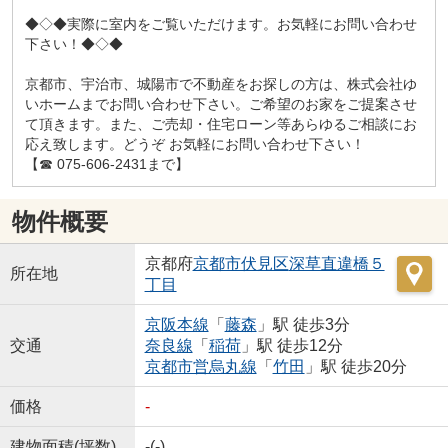
◆◇◆実際に室内をご覧いただけます。お気軽にお問い合わせ
下さい！◆◇◆
京都市、宇治市、城陽市で不動産をお探しの方は、株式会社ゆ
いホームまでお問い合わせ下さい。ご希望のお家をご提案させ
て頂きます。また、ご売却・住宅ローン等あらゆるご相談にお
応え致します。どうぞ お気軽にお問い合わせ下さい！
【☎ 075-606-2431まで】
物件概要
京都府
京都市伏見区
深草直違橋５
所在地
丁目
京阪本線
「
藤森
」駅 徒歩3分
交通
奈良線
「
稲荷
」駅 徒歩12分
京都市営烏丸線
「
竹田
」駅 徒歩20分
価格
-
建物面積(坪数)
-(-)