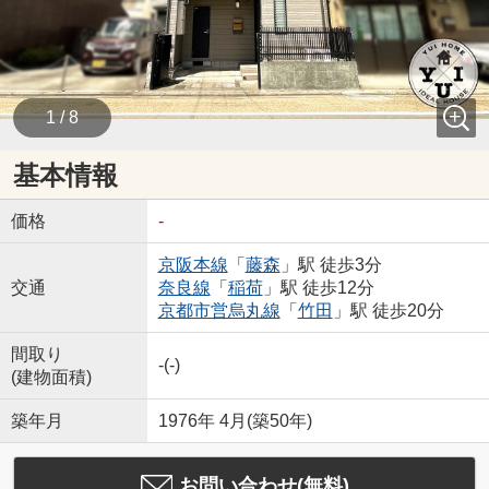
1 / 8
基本情報
価格
-
京阪本線
「
藤森
」駅 徒歩3分
交通
奈良線
「
稲荷
」駅 徒歩12分
京都市営烏丸線
「
竹田
」駅 徒歩20分
間取り
-(-)
(建物面積)
築年月
1976年 4月(築50年)
お問い合わせ(無料)