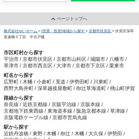
ページトップへ
株式会社ゆいホーム
>
(売買・投資)地域から探す
>
京都市伏見区
>
伏見区深草
直違橋５丁目 中古戸建
市区町村から探す
宇治市
/
京都市伏見区
/
京都市山科区
/
城陽市
/
八幡市
/
草津市
/
京都市西京区
/
大津市
/
京都市下京区
/
栗東市
町名から探す
広野町
/
木幡
/
小倉町
/
莵道
/
伊勢田町
/
川東町
/
西野大鳥井町
/
深草越後屋敷町
/
椥辻草海道町
/
桃山町伊賀
路線から探す
奈良線
/
近鉄京都線
/
京阪宇治線
/
京阪本線
/
京都地下鉄東西線
/
東海道本線
/
阪急京都本線
/
草津線
/
京阪電鉄ケーブル線
/
京都市営烏丸線
駅から探す
近鉄丹波橋
/
東野
/
木幡
/
椥辻
/
木幡
/
大久保
/
伊勢田
/