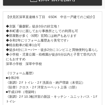
【伏見区深草直違橋５丁目 6SDK 中古一戸建てのご紹介】
◆京阪『藤森駅』徒歩3分の好立地！
◆本町通りに面しており事務所としての利用も可
◆部屋数が多く《6間》玄関には納戸もあります
◆令和2年にリフォーム履歴あり美宅です♪
◆軽自動車の駐車1台可
◆徒歩4分にスーパー・徒歩2分にコンビニと買物便利な暮らし
◆小学校・児童公園・幼稚園が徒歩5分以内と子育て世代の方
にもおすすめ
深草小学校 深草中学校
《リフォーム履歴》
■令和2年
《新調》2Ｆトイレ・2Ｆ洗面台・納戸増築（未登記）
《貼替》クロス・2Ｆ洋室カーペット上張（1部）
■平成13年（増築時）
《新調》2Ｆ10.3帖洋室の新設・キッチン・ユニットバス・1Ｆ
トイレ