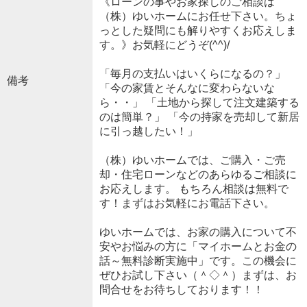
《ローンの事やお家探しのご相談は
（株）ゆいホームにお任せ下さい。ちょ
っとした疑問にも解りやすくお応えしま
す。》お気軽にどうぞ(^^)/
「毎月の支払いはいくらになるの？」
備考
「今の家賃とそんなに変わらないな
ら・・」 「土地から探して注文建築する
のは簡単？」 「今の持家を売却して新居
に引っ越したい！」
（株）ゆいホームでは、ご購入・ご売
却・住宅ローンなどのあらゆるご相談に
お応えします。 もちろん相談は無料で
す！まずはお気軽にお電話下さい。
ゆいホームでは、お家の購入について不
安やお悩みの方に「マイホームとお金の
話～無料診断実施中」です。この機会に
ぜひお試し下さい（＾◇＾）まずは、お
問合せをお待ちしております！！