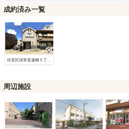
成約済み一覧
伏見区深草直違橋５丁目 中古戸建
周辺施設