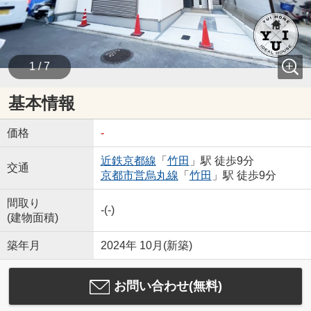
1 / 7
基本情報
価格
-
近鉄京都線
「
竹田
」駅 徒歩9分
交通
京都市営烏丸線
「
竹田
」駅 徒歩9分
間取り
-(-)
(建物面積)
築年月
2024年 10月(新築)
お問い合わせ(無料)