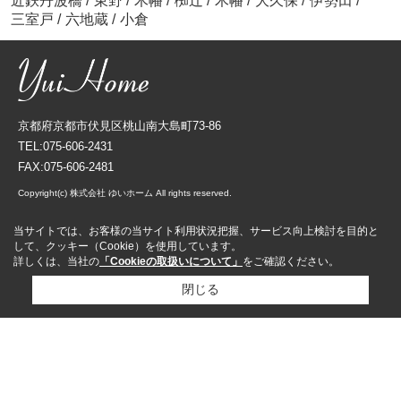
近鉄丹波橋
/
東野
/
木幡
/
椥辻
/
木幡
/
大久保
/
伊勢田
/
三室戸
/
六地蔵
/
小倉
京都府京都市伏見区桃山南大島町73-86
TEL:075-606-2431
FAX:075-606-2481
Copyright(c) 株式会社 ゆいホーム All rights reserved.
当サイトでは、お客様の当サイト利用状況把握、サービス向上検討を目的と
して、クッキー（Cookie）を使用しています。
詳しくは、当社の
「Cookieの取扱いについて」
をご確認ください。
閉じる
資料請求
来店予約
売却査定依頼