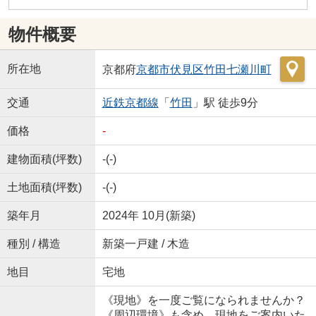
物件概要
所在地
京都府
京都市伏見区
竹田七瀬川町
交通
近鉄京都線
「
竹田
」駅 徒歩9分
価格
-
建物面積(坪数)
-(-)
土地面積(坪数)
-(-)
築年月
2024年 10月(新築)
種別 / 構造
新築一戸建 / 木造
地目
宅地
《現地》を一度ご覧になられませんか？
《周辺環境》も含め、現地をご案内いた