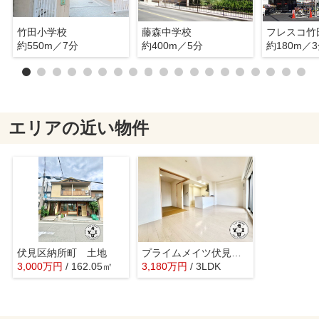
竹田小学校
藤森中学校
フレスコ竹
約550m／7分
約400m／5分
約180m／
エリアの近い物件
伏見区納所町 土地
プライムメイツ伏見丹波橋
3,000
万
円
/ 162.05㎡
3,180
万
円
/ 3LDK