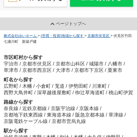
ページトップへ
株式会社ゆいホーム
>
(売買・投資)地域から探す
>
京都市伏見区
>
伏見区竹田
七瀬川町 新築戸建
市区町村から探す
宇治市
/
京都市伏見区
/
京都市山科区
/
城陽市
/
八幡市
/
草津市
/
京都市西京区
/
大津市
/
京都市下京区
/
栗東市
町名から探す
広野町
/
木幡
/
小倉町
/
莵道
/
伊勢田町
/
川東町
/
西野大鳥井町
/
深草越後屋敷町
/
椥辻草海道町
/
桃山町伊賀
路線から探す
奈良線
/
近鉄京都線
/
京阪宇治線
/
京阪本線
/
京都地下鉄東西線
/
東海道本線
/
阪急京都本線
/
草津線
/
京阪電鉄ケーブル線
/
京都市営烏丸線
駅から探す