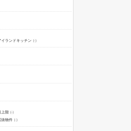
アイランドキッチン
(-)
最上階
(-)
居抜物件
(-)