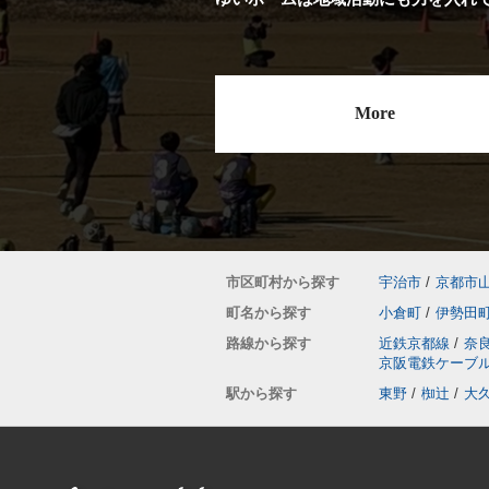
More
市区町村から探す
宇治市
/
京都市
町名から探す
小倉町
/
伊勢田
路線から探す
近鉄京都線
/
奈
京阪電鉄ケーブ
駅から探す
東野
/
椥辻
/
大