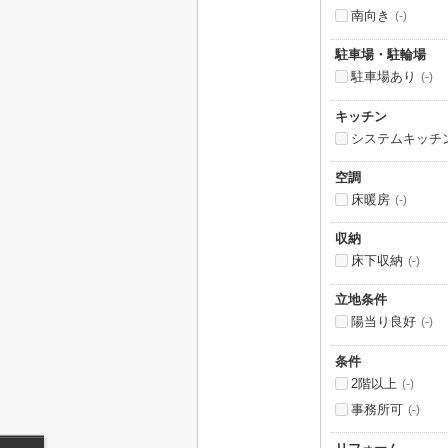
南向き
(-)
駐車場・駐輪場
駐車場あり
(-)
キッチン
システムキッチ
空調
床暖房
(-)
収納
床下収納
(-)
立地条件
陽当り良好
(-)
条件
2階以上
(-)
事務所可
(-)