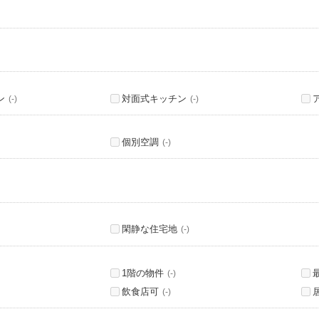
ン
対面式キッチン
(-)
(-)
個別空調
(-)
閑静な住宅地
(-)
1階の物件
(-)
飲食店可
(-)