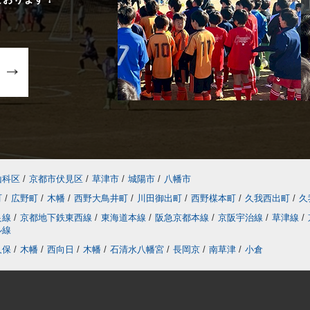
山科区
/
京都市伏見区
/
草津市
/
城陽市
/
八幡市
町
/
広野町
/
木幡
/
西野大鳥井町
/
川田御出町
/
西野楳本町
/
久我西出町
/
久
良線
/
京都地下鉄東西線
/
東海道本線
/
阪急京都本線
/
京阪宇治線
/
草津線
/
ル線
久保
/
木幡
/
西向日
/
木幡
/
石清水八幡宮
/
長岡京
/
南草津
/
小倉