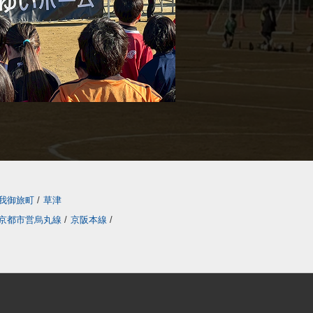
我御旅町
/
草津
京都市営烏丸線
/
京阪本線
/