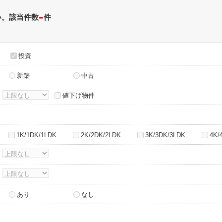
-
い。該当件数
件
投資
新築
中古
～
値下げ物件
1K/1DK/1LDK
2K/2DK/2LDK
3K/3DK/3LDK
4K/
～
～
あり
なし