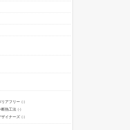
バリアフリー
(-)
外断熱工法
(-)
デザイナーズ
(-)