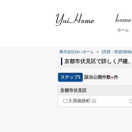
ホーム
株式会社ゆいホーム
>
(売買・投資)地
京都市伏見区で詳しく戸建
-
ステップ1
該当公開件数
件
京都市伏見区
久我御旅町
(1)