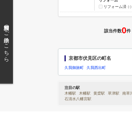
リフォーム
リフォーム済
(-)
無料相談のご予約はこちら
0
該当件数
件
京都市伏見区の町名
久我御旅町
久我西出町
注目の駅
木幡駅
木幡駅
黄檗駅
草津駅
南草
石清水八幡宮駅