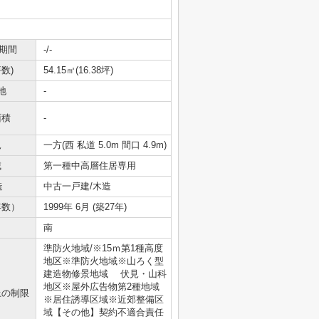
期間
-/-
数)
54.15㎡(16.38坪)
地
-
面積
-
況
一方(西 私道 5.0m 間口 4.9m)
域
第一種中高層住居専用
造
中古一戸建/木造
年数）
1999年 6月 (築27年)
南
準防火地域/※15ｍ第1種高度
地区※準防火地域※山ろく型
建造物修景地域 伏見・山科
地区※屋外広告物第2種地域
上の制限
※居住誘導区域※近郊整備区
域【その他】契約不適合責任