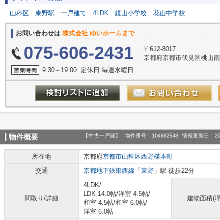
山科区
東野駅
一戸建て
4LDK
鏡山小学校
花山中学校
お問い合わせは
株式会社 ゆいホームまで
075-606-2431
〒612-8017
京都府京都市伏見区桃山南大
9:30～19:00 定休日:毎週水曜日
【中古一戸建】
物件番号：104682548
情報更新日：20
物件概要
所在地
京都府
京都市山科区
西野楳本町
交通
京都地下鉄東西線
「
東野
」駅 徒歩22分
4LDK/
LDK 14.0帖
/
洋室 4.5帖
/
間取り/詳細
建物面積(坪
和室 4.5帖
/
和室 6.0帖
/
洋室 6.0帖