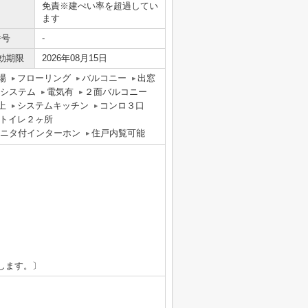
免責※建ぺい率を超過してい
ます
番号
-
効期限
2026年08月15日
場
フローリング
バルコニー
出窓
気システム
電気有
２面バルコニー
上
システムキッチン
コンロ３口
トイレ２ヶ所
モニタ付インターホン
住戸内覧可能
します。〕