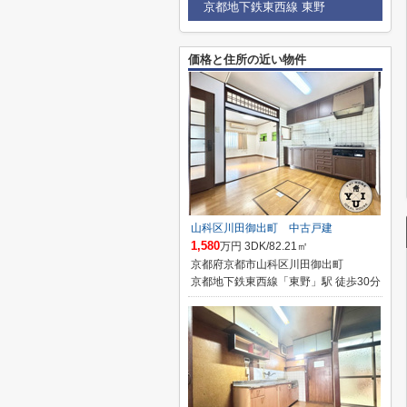
京都地下鉄東西線 東野
価格と住所の近い物件
山科区川田御出町 中古戸建
1,580
万円 3DK/82.21㎡
京都府京都市山科区川田御出町
京都地下鉄東西線「東野」駅 徒歩30分