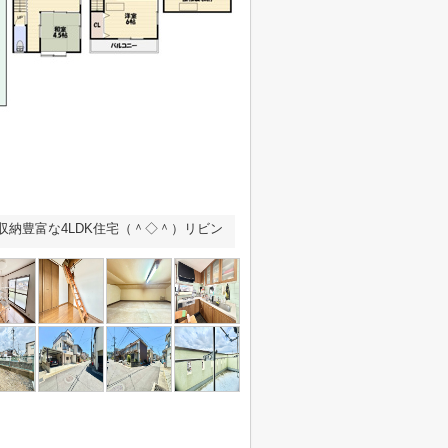
収納豊富な4LDK住宅（＾◇＾）リビン