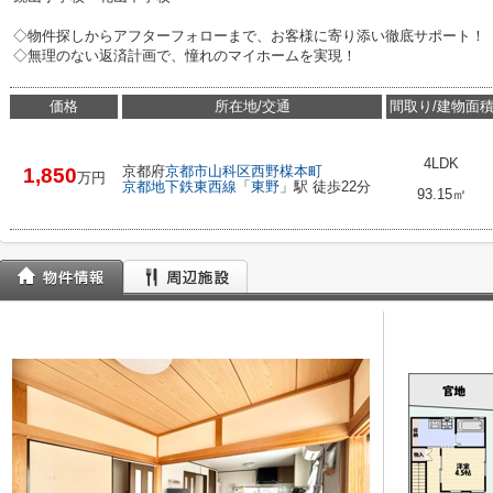
◇物件探しからアフターフォローまで、お客様に寄り添い徹底サポート！
◇無理のない返済計画で、憧れのマイホームを実現！
価格
所在地/交通
間取り/建物面
4LDK
京都府
京都市山科区
西野楳本町
1,850
万円
京都地下鉄東西線
「
東野
」駅 徒歩22分
93.15㎡