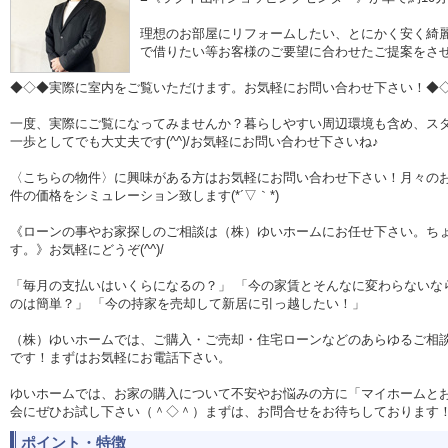
理想のお部屋にリフォームしたい、とにかく安く綺
で借りたい等お客様のご要望に合わせたご提案をさ
◆◇◆実際に室内をご覧いただけます。お気軽にお問い合わせ下さい！◆
一度、実際にご覧になってみませんか？暮らしやすい周辺環境も含め、ス
一歩としてでも大丈夫です(^^)/お気軽にお問い合わせ下さいね♪
〈こちらの物件〉に興味がある方はお気軽にお問い合わせ下さい！月々の
件の価格をシミュレーション致します(*´▽｀*)
《ローンの事やお家探しのご相談は（株）ゆいホームにお任せ下さい。ち
す。》お気軽にどうぞ(^^)/
「毎月の支払いはいくらになるの？」 「今の家賃とそんなに変わらないな
のは簡単？」 「今の持家を売却して新居に引っ越したい！」
（株）ゆいホームでは、ご購入・ご売却・住宅ローンなどのあらゆるご相談
です！まずはお気軽にお電話下さい。
ゆいホームでは、お家の購入について不安やお悩みの方に「マイホームと
会にぜひお試し下さい（＾◇＾）まずは、お問合せをお待ちしております
ポイント・特徴