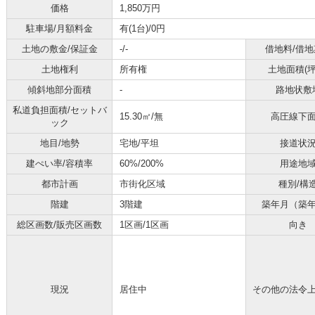
価格
1,850万円
駐車場/月額料金
有(1台)/0円
土地の敷金/保証金
-/-
借地料/借地
土地権利
所有権
土地面積(坪
傾斜地部分面積
-
路地状敷
私道負担面積/セットバ
15.30㎡/無
高圧線下
ック
地目/地勢
宅地/平坦
接道状
建ぺい率/容積率
60%/200%
用途地
都市計画
市街化区域
種別/構
階建
3階建
築年月（築
総区画数/販売区画数
1区画/1区画
向き
現況
居住中
その他の法令