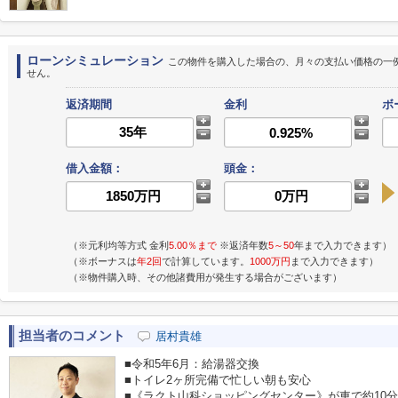
ローンシミュレーション
この物件を購入した場合の、月々の支払い価格の一
せん。
返済期間
金利
ボ
借入金額：
頭金：
（※元利均等方式 金利
5.00％まで
※返済年数
5～50
年まで入力できます）
（※ボーナスは
年2回
で計算しています。
1000万円
まで入力できます）
（※物件購入時、その他諸費用が発生する場合がございます）
担当者のコメント
居村貴雄
■令和5年6月：給湯器交換
■トイレ2ヶ所完備で忙しい朝も安心
■《ラクト山科ショッピングセンター》が車で約10