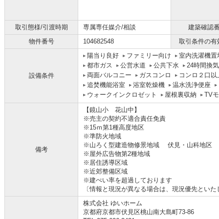
取引態様/引渡時期
専属専任媒介/相談
建築確認
物件番号
104682548
取引条件の有
陽当り良好
ファミリー向け
室内洗濯機置
都市ガス
公営水道
公共下水
24時間換
両面バルコニー
ガスコンロ
コンロ２口以
設備条件
追焚機能浴室
浴室乾燥機
温水洗浄便座
ウォークインクロゼット
屋根裏収納
TV
【鏡山小 花山中】
※売主の契約不適合責任免責
※15ｍ第1種高度地区
※準防火地域
※山ろく型建造物修景地域 伏見・山科地区
備考
※屋外広告物第2種地域
※居住誘導区域
※近郊整備区域
※建ぺい率を超過しております
〔情報と現況が異なる場合は、現況優先といた
株式会社 ゆいホーム
京都府京都市伏見区桃山南大島町73-86