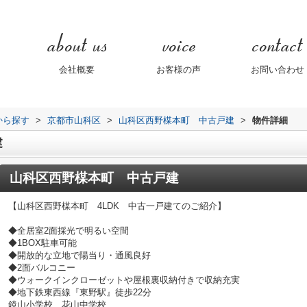
会社概要
お客様の声
お問い合わせ
域から探す
>
京都市山科区
>
山科区西野楳本町 中古戸建
>
物件詳細
建
山科区西野楳本町 中古戸建
【山科区西野楳本町 4LDK 中古一戸建てのご紹介】
◆全居室2面採光で明るい空間
◆1BOX駐車可能
◆開放的な立地で陽当り・通風良好
◆2面バルコニー
◆ウォークインクローゼットや屋根裏収納付きで収納充実
◆地下鉄東西線『東野駅』徒歩22分
鏡山小学校 花山中学校