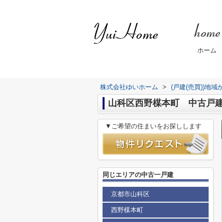
ホーム
株式会社ゆいホーム
>
(戸建(売買))地
山科区西野楳本町 中古戸
▼ご希望の住まいをお探しします
同じエリアの中古一戸建
京都市山科区
西野楳本町