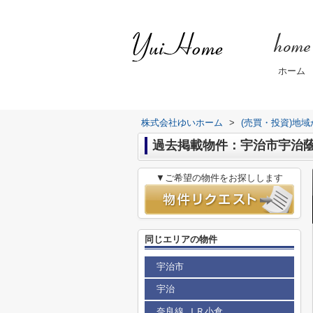
ホーム
株式会社ゆいホーム
>
(売買・投資)地
過去掲載物件：宇治市宇治
▼ご希望の物件をお探しします
同じエリアの物件
宇治市
宇治
奈良線 ＪＲ小倉