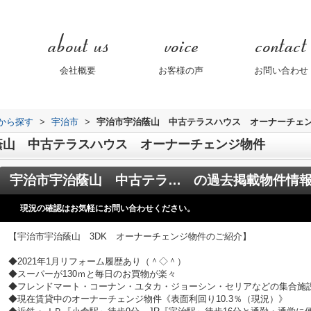
会社概要
お客様の声
お問い合わせ
域から探す
>
宇治市
>
宇治市宇治蔭山 中古テラスハウス オーナーチェ
蔭山 中古テラスハウス オーナーチェンジ物件
宇治市宇治蔭山 中古テラスハウス オーナーチェンジ物件
の過去掲載物件情
現況の確認はお気軽にお問い合わせください。
【宇治市宇治蔭山 3DK オーナーチェンジ物件のご紹介】
◆2021年1月リフォーム履歴あり（＾◇＾）
◆スーパーが130ｍと毎日のお買物が楽々
◆フレンドマート・コーナン・ユタカ・ジョーシン・セリアなどの集合施
◆現在賃貸中のオーナーチェンジ物件《表面利回り10.3％（現況）》