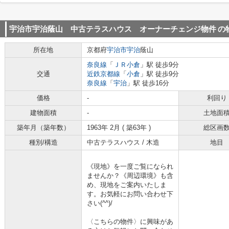
宇治市宇治蔭山 中古テラスハウス オーナーチェンジ物件
の
所在地
京都府
宇治市
宇治
蔭山
奈良線
「
ＪＲ小倉
」駅 徒歩9分
交通
近鉄京都線
「
小倉
」駅 徒歩9分
奈良線
「
宇治
」駅 徒歩16分
価格
-
利回り
建物面積
-
土地面
築年月（築年数）
1963年 2月 ( 築63年 )
総区画
種別/構造
中古テラスハウス / 木造
地目
《現地》を一度ご覧になられ
ませんか？《周辺環境》も含
め、現地をご案内いたしま
す。お気軽にお問い合わせ下
さい(^^)/
〈こちらの物件〉に興味があ