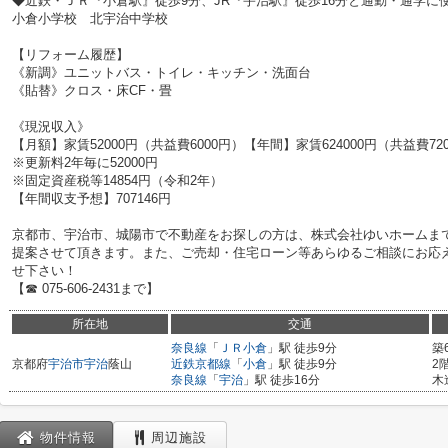
◆近鉄・ＪＲ『小倉駅』徒歩9分、JR『宇治駅』徒歩16分と通勤・通学に
小倉小学校 北宇治中学校
【リフォーム履歴】
《新調》ユニットバス・トイレ・キッチン・洗面台
《貼替》クロス・床CF・畳
《現況収入》
【月額】家賃52000円（共益費6000円）【年間】家賃624000円（共益費72
※更新料2年毎に52000円
※固定資産税等14854円（令和2年）
【年間収支予想】707146円
京都市、宇治市、城陽市で不動産をお探しの方は、株式会社ゆいホームま
提案させて頂きます。また、ご売却・住宅ローン等あらゆるご相談にお応
せ下さい！
【☎ 075-606-2431まで】
所在地
交通
奈良線
「
ＪＲ小倉
」駅 徒歩9分
築
京都府
宇治市
宇治
蔭山
近鉄京都線
「
小倉
」駅 徒歩9分
2
奈良線
「
宇治
」駅 徒歩16分
木
物件情報
周辺施設