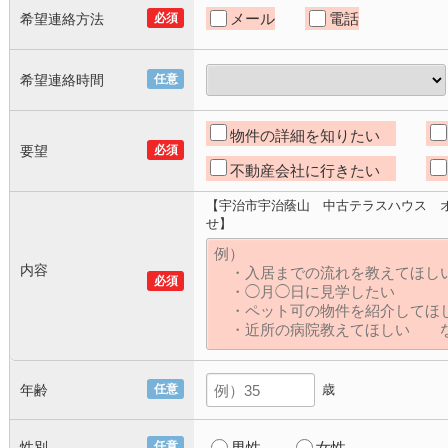
メール
電話
希望連絡方法
必須
希望連絡時間
任意
物件の詳細を知りたい
要望
必須
不動産会社に行きたい
【宇治市宇治蔭山 中古テラスハウス 
せ】
内容
必須
年齢
任意
歳
性別
任意
男性
女性