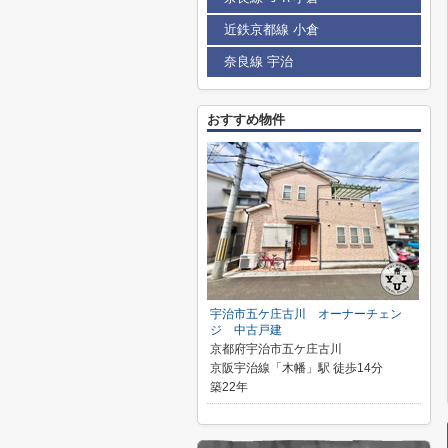
近鉄京都線 小倉
奈良線 宇治
おすすめ物件
宇治市五ケ庄古川 オーナーチェン
ジ 中古戸建
京都府宇治市五ケ庄古川
京阪宇治線「木幡」駅 徒歩14分
築22年