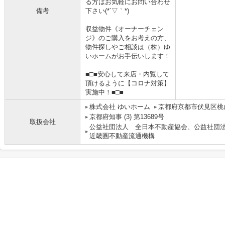
る方はお気軽にお問い合わせ
備考
下さい(*´▽｀*)
収益物件《オーナーチェン
ジ》のご購入をお考えの方、
物件探しやご相談は（株）ゆ
いホームがお手伝いします！
■□■安心して来店・内覧して
頂けるように【コロナ対策】
実施中！■□■
株式会社 ゆいホーム
京都府京都市伏見区桃山
京都府知事 (3) 第13689号
取扱会社
公益社団法人 全日本不動産協会、公益社団
近畿圏不動産流通機構