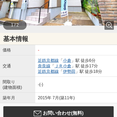
1 / 2
基本情報
価格
-
近鉄京都線
「
小倉
」駅 徒歩6分
交通
奈良線
「
ＪＲ小倉
」駅 徒歩17分
近鉄京都線
「
伊勢田
」駅 徒歩18分
間取り
-(-)
(建物面積)
築年月
2015年 7月(築11年)
お問い合わせ(無料)