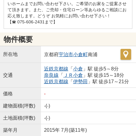
いホームまでお問い合わせ下さい。ご希望のお家をご提案させ
て頂きます。また、ご売却・住宅ローン等あらゆるご相談にお
応え致します。どうぞ お気軽にお問い合わせ下さい！
【☎ 075-606-2431まで】
物件概要
所在地
京都府
宇治市
小倉町
南浦
近鉄京都線
「
小倉
」駅 徒歩5～8分
交通
奈良線
「
ＪＲ小倉
」駅 徒歩15～18分
近鉄京都線
「
伊勢田
」駅 徒歩17～21分
価格
-
建物面積(坪数)
-(-)
土地面積(坪数)
-(-)
築年月
2015年 7月(築11年)