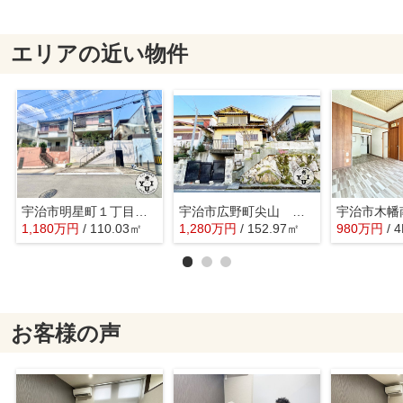
エリアの近い物件
宇治市明星町１丁目 土地
宇治市広野町尖山 注文住宅 建築条件なし 土地
1,180
万
円
/ 110.03㎡
1,280
万
円
/ 152.97㎡
980
万
円
/ 
お客様の声