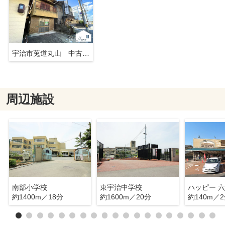
宇治市莵道丸山 中古戸建
周辺施設
南部小学校
東宇治中学校
ハッピー 
約1400m／18分
約1600m／20分
約140m／