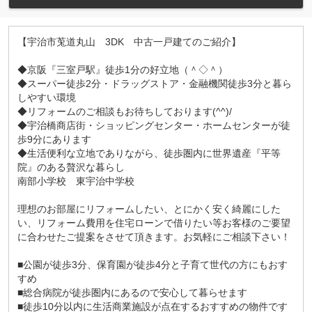
【宇治市莵道丸山 3DK 中古一戸建てのご紹介】
◆京阪『三室戸駅』徒歩1分の好立地（＾◇＾）
◆スーパー徒歩2分・ドラッグストア・金融機関徒歩3分と暮ら
しやすい環境
◆リフォームのご相談もお待ちしております(^^)/
◆宇治橋商店街・ショッピングセンター・ホームセンターが徒
歩9分にあります
◆生活便利な立地でありながら、徒歩圏内に世界遺産『平等
院』のある贅沢な暮らし
南部小学校 東宇治中学校
理想のお部屋にリフォームしたい、とにかく安く綺麗にした
い、リフォーム費用を住宅ローンで借りたい等お客様のご要望
に合わせたご提案をさせて頂きます。お気軽にご相談下さい！
■公園が徒歩3分、保育園が徒歩4分と子育て世代の方にもおす
すめ
■総合病院が徒歩圏内にあるので安心して暮らせます
■徒歩10分以内に生活商業施設が点在するおすすめの物件です