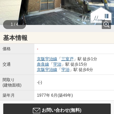
1 / 4
基本情報
価格
-
京阪宇治線
「
三室戸
」駅 徒歩1分
交通
奈良線
「
宇治
」駅 徒歩15分
京阪宇治線
「
宇治
」駅 徒歩6分
間取り
-(-)
(建物面積)
築年月
1977年 6月(築49年)
お問い合わせ(無料)