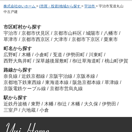
株式会社ゆいホーム
>
(売買・投資)地域から探す
>
宇治市
>
宇治市莵道丸山
中古戸建
市区町村から探す
宇治市
/
京都市伏見区
/
京都市山科区
/
城陽市
/
八幡市
/
草津市
/
京都市西京区
/
大津市
/
京都市下京区
/
栗東市
町名から探す
広野町
/
木幡
/
小倉町
/
莵道
/
伊勢田町
/
川東町
/
西野大鳥井町
/
深草越後屋敷町
/
椥辻草海道町
/
桃山町伊賀
路線から探す
奈良線
/
近鉄京都線
/
京阪宇治線
/
京阪本線
/
京都地下鉄東西線
/
東海道本線
/
阪急京都本線
/
草津線
/
京阪電鉄ケーブル線
/
京都市営烏丸線
駅から探す
近鉄丹波橋
/
東野
/
木幡
/
椥辻
/
木幡
/
大久保
/
伊勢田
/
三室戸
/
六地蔵
/
小倉