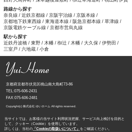
路線から探す
奈良線
/
近鉄京都線
/
京阪宇治線
/
京阪本線
/
京都地下鉄東西線
/
東海道本線
/
阪急京都本線
/
草津線
/
京阪電鉄ケーブル線
/
京都市営烏丸線
駅から探す
近鉄丹波橋
/
東野
/
木幡
/
椥辻
/
木幡
/
大久保
/
伊勢田
/
三室戸
/
六地蔵
/
小倉
京都府京都市伏見区桃山南大島町73-86
TEL:075-606-2431
FAX:075-606-2481
Copyright(c) 株式会社 ゆいホーム All rights reserved.
当サイトでは、お客様の当サイト利用状況把握、サービス向上検討を目的と
して、クッキー（Cookie）を使用しています。
詳しくは、当社の
「Cookieの取扱いについて」
をご確認ください。