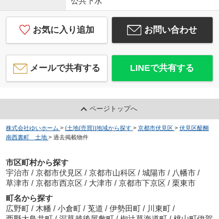
公共下水
お気に入り追加
お問い合わせ
メールで共有する
LINEで共有する
ページトップへ
株式会社ゆいホーム
>
(土地(売買))地域から探す
>
京都市伏見区
>
伏見区醍醐
南西裏町 土地
>
過去掲載物件
市区町村から探す
宇治市
/
京都市伏見区
/
京都市山科区
/
城陽市
/
八幡市
/
草津市
/
京都市西京区
/
大津市
/
京都市下京区
/
栗東市
町名から探す
広野町
/
木幡
/
小倉町
/
莵道
/
伊勢田町
/
川東町
/
西野大鳥井町
/
深草越後屋敷町
/
椥辻草海道町
/
桃山町伊賀