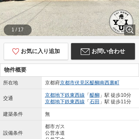
1 / 17
お気に入り追加
お問い合わせ
物件概要
所在地
京都府
京都市伏見区
醍醐南西裏町
京都地下鉄東西線
「
醍醐
」駅 徒歩10分
交通
京都地下鉄東西線
「
石田
」駅 徒歩11分
建築条件
無
都市ガス
設備条件
公営水道