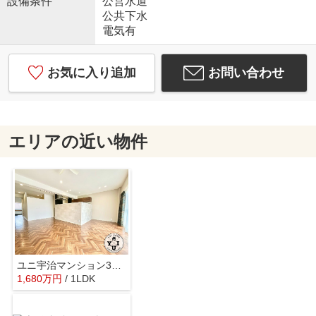
設備条件
公営水道
公共下水
電気有
お気に入り追加
お問い合わせ
エリアの近い物件
ユニ宇治マンション3号館
1,680
万
円
/ 1LDK