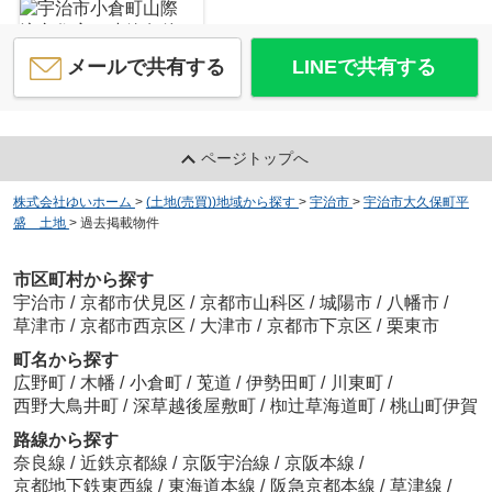
メールで共有する
LINEで共有する
宇治市小倉町山際 注文住宅 建築条件なし 土地
780
万
円
/ 62.74㎡
ページトップへ
株式会社ゆいホーム
>
(土地(売買))地域から探す
>
宇治市
>
宇治市大久保町平
盛 土地
>
過去掲載物件
市区町村から探す
宇治市
/
京都市伏見区
/
京都市山科区
/
城陽市
/
八幡市
/
宇治市木幡南山 中古戸建
草津市
/
京都市西京区
/
大津市
/
京都市下京区
/
栗東市
980
万
円
/ 4K
町名から探す
広野町
/
木幡
/
小倉町
/
莵道
/
伊勢田町
/
川東町
/
西野大鳥井町
/
深草越後屋敷町
/
椥辻草海道町
/
桃山町伊賀
路線から探す
奈良線
/
近鉄京都線
/
京阪宇治線
/
京阪本線
/
京都地下鉄東西線
/
東海道本線
/
阪急京都本線
/
草津線
/