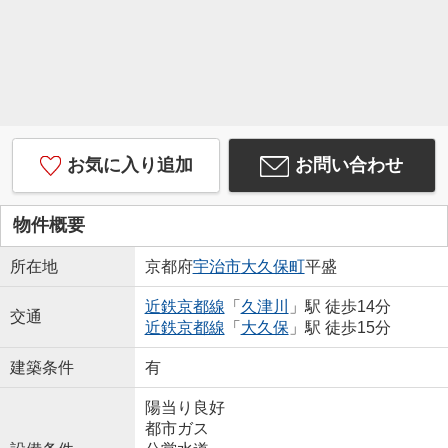
お気に入り追加
お問い合わせ
物件概要
所在地
京都府
宇治市
大久保町
平盛
近鉄京都線
「
久津川
」駅 徒歩14分
交通
近鉄京都線
「
大久保
」駅 徒歩15分
建築条件
有
陽当り良好
都市ガス