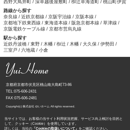
西野大鳥井町
/
深草越後屋敷町
/
椥辻草海道町
/
桃山町伊賀
路線から探す
奈良線
/
近鉄京都線
/
京阪宇治線
/
京阪本線
/
京都地下鉄東西線
/
東海道本線
/
阪急京都本線
/
草津線
/
京阪電鉄ケーブル線
/
京都市営烏丸線
駅から探す
近鉄丹波橋
/
東野
/
木幡
/
椥辻
/
木幡
/
大久保
/
伊勢田
/
三室戸
/
六地蔵
/
小倉
京都府京都市伏見区桃山南大島町73-86
TEL:075-606-2431
FAX:075-606-2481
Copyright(c) 株式会社 ゆいホーム All rights reserved.
当サイトでは、お客様の当サイト利用状況把握、サービス向上検討を目的と
して、クッキー（Cookie）を使用しています。
詳しくは、当社の
「Cookieの取扱いについて」
をご確認ください。