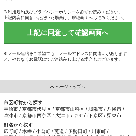
※
利用規約
及び
プライバシーポリシー
を必ずお読みください。
上記内容に同意いただいた場合は、確認画面へお進みください。
上記に同意して確認画面へ
※メール連絡をご希望でも、メールアドレスに間違いがあります
と、やむなくお電話にてご連絡差し上げる場合もございます。
ページトップへ
市区町村から探す
宇治市
/
京都市伏見区
/
京都市山科区
/
城陽市
/
八幡市
/
草津市
/
京都市西京区
/
大津市
/
京都市下京区
/
栗東市
町名から探す
広野町
/
木幡
/
小倉町
/
莵道
/
伊勢田町
/
川東町
/