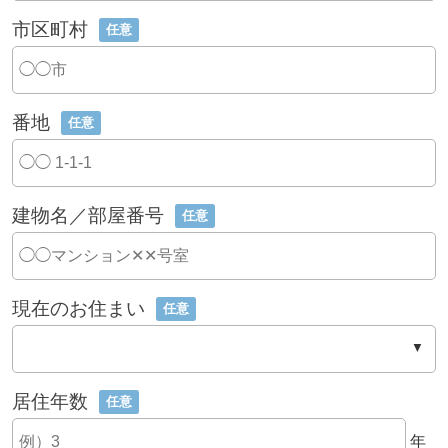
市区町村
任意
番地
任意
建物名／部屋番号
任意
現在のお住まい
任意
居住年数
任意
年