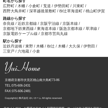
町名から探す
広野町
/
木幡
/
小倉町
/
莵道
/
伊勢田町
/
川東町
/
西野大鳥井町
/
深草越後屋敷町
/
椥辻草海道町
/
桃山町伊賀
路線から探す
奈良線
/
近鉄京都線
/
京阪宇治線
/
京阪本線
/
京都地下鉄東西線
/
東海道本線
/
阪急京都本線
/
草津線
/
京阪電鉄ケーブル線
/
京都市営烏丸線
駅から探す
近鉄丹波橋
/
東野
/
木幡
/
椥辻
/
木幡
/
大久保
/
伊勢田
/
三室戸
/
六地蔵
/
小倉
京都府京都市伏見区桃山南大島町73-86
TEL:075-606-2431
FAX:075-606-2481
Copyright(c) 株式会社 ゆいホーム All rights reserved.