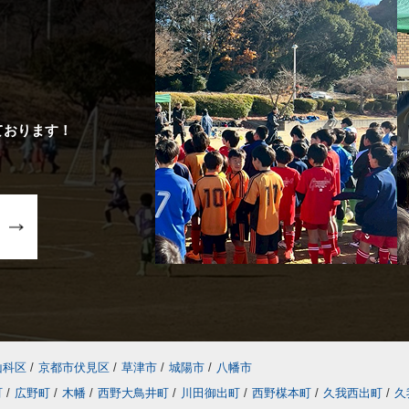
ております！
山科区
/
京都市伏見区
/
草津市
/
城陽市
/
八幡市
町
/
広野町
/
木幡
/
西野大鳥井町
/
川田御出町
/
西野楳本町
/
久我西出町
/
久