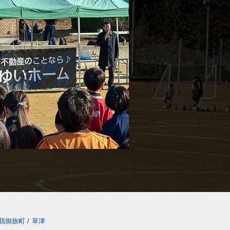
我御旅町
/
草津