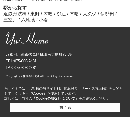
駅から探す
近鉄丹波橋
/
東野
/
木幡
/
椥辻
/
木幡
/
大久保
/
伊勢田
/
三室戸
/
六地蔵
/
小倉
京都府京都市伏見区桃山南大島町73-86
TEL:075-606-2431
FAX:075-606-2481
Copyright(c) 株式会社 ゆいホーム All rights reserved.
当サイトでは、お客様の当サイト利用状況把握、サービス向上検討を目的と
して、クッキー（Cookie）を使用しています。
詳しくは、当社の
「Cookieの取扱いについて」
をご確認ください。
閉じる
資料請求
来店予約
売却査定依頼