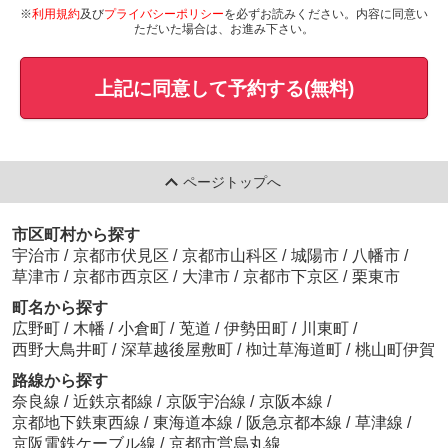
※
利用規約
及び
プライバシーポリシー
を必ずお読みください。内容に同意い
ただいた場合は、お進み下さい。
上記に同意して予約する(無料)
ページトップへ
市区町村から探す
宇治市
/
京都市伏見区
/
京都市山科区
/
城陽市
/
八幡市
/
草津市
/
京都市西京区
/
大津市
/
京都市下京区
/
栗東市
町名から探す
広野町
/
木幡
/
小倉町
/
莵道
/
伊勢田町
/
川東町
/
西野大鳥井町
/
深草越後屋敷町
/
椥辻草海道町
/
桃山町伊賀
路線から探す
奈良線
/
近鉄京都線
/
京阪宇治線
/
京阪本線
/
京都地下鉄東西線
/
東海道本線
/
阪急京都本線
/
草津線
/
京阪電鉄ケーブル線
/
京都市営烏丸線