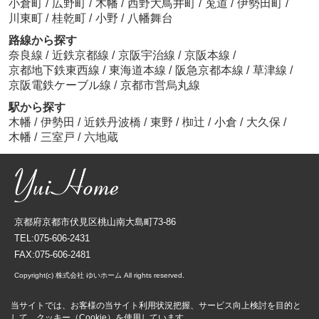
小倉町
/
広野町
/
木幡
/
西野大鳥井町
/
莵道
/
伊勢田町
/
川東町
/
桂乾町
/
小野
/
八幡舞台
路線から探す
奈良線
/
近鉄京都線
/
京阪宇治線
/
京阪本線
/
京都地下鉄東西線
/
東海道本線
/
阪急京都本線
/
草津線
/
京阪電鉄ケーブル線
/
京都市営烏丸線
駅から探す
木幡
/
伊勢田
/
近鉄丹波橋
/
東野
/
椥辻
/
小倉
/
大久保
/
木幡
/
三室戸
/
六地蔵
京都府京都市伏見区桃山南大島町73-86
TEL:075-606-2431
FAX:075-606-2481
Copyright(c) 株式会社 ゆいホーム All rights reserved.
当サイトでは、お客様の当サイト利用状況把握、サービス向上検討を目的と
して、クッキー（Cookie）を使用しています。