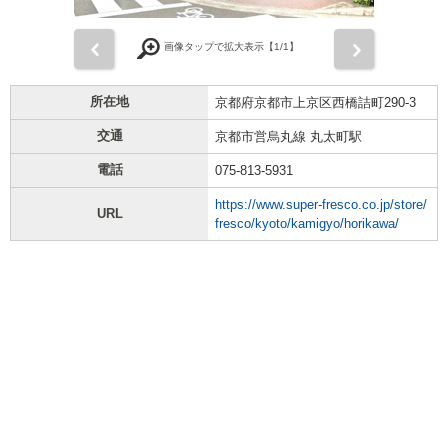
前
次
画像タップで拡大表示【
1
/1】
所在地
京都府京都市上京区西橋詰町290-3
交通
京都市営烏丸線 丸太町駅
電話
075-813-5931
https://www.super-fresco.co.jp/store/
URL
fresco/kyoto/kamigyo/horikawa/