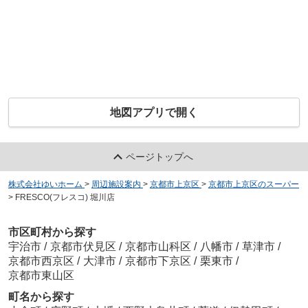
地図アプリで開く
ページトップへ
株式会社ゆいホーム
>
周辺施設案内
>
京都市上京区
>
京都市上京区のスーパー
>
FRESCO(フレスコ) 堀川店
市区町村から探す
宇治市
/
京都市伏見区
/
京都市山科区
/
八幡市
/
草津市
/
京都市西京区
/
大津市
/
京都市下京区
/
栗東市
/
京都市東山区
町名から探す