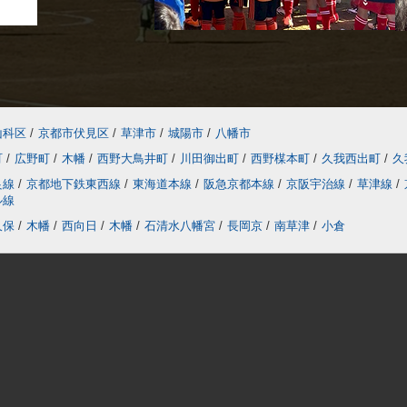
山科区
/
京都市伏見区
/
草津市
/
城陽市
/
八幡市
町
/
広野町
/
木幡
/
西野大鳥井町
/
川田御出町
/
西野楳本町
/
久我西出町
/
久
良線
/
京都地下鉄東西線
/
東海道本線
/
阪急京都本線
/
京阪宇治線
/
草津線
/
ル線
久保
/
木幡
/
西向日
/
木幡
/
石清水八幡宮
/
長岡京
/
南草津
/
小倉