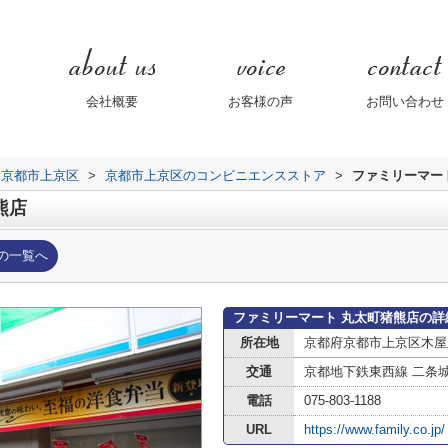
会社概要
お客様の声
お問い合わせ
京都市上京区
>
京都市上京区のコンビニエンスストア
>
ファミリーマー
熊店
の一覧へ
ファミリーマート 丸太町猪熊店の詳
所在地
京都府京都市上京区木屋之
交通
京都地下鉄東西線 二条
電話
075-803-1188
URL
https://www.family.co.jp/