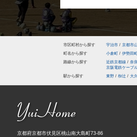
市区町村から探す
宇治市
/
京都市
町名から探す
小倉町
/
伊勢田
路線から探す
近鉄京都線
/
奈
京阪電鉄ケーブ
駅から探す
東野
/
椥辻
/
大
京都府京都市伏見区桃山南大島町73-86