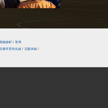
我御旅町
/
草津
京都市営烏丸線
/
京阪本線
/