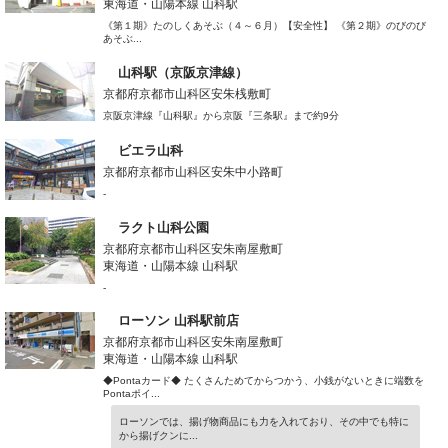
東海道・山陽本線 山科駅
《第１期》たのしくあそぶ（４～６月）【安全性】 《第２期》のびのび
あそぶ...
山科駅（京阪京津線）
京都府京都市山科区安朱桟敷町
京阪京津線『山科駅』から京阪『三条駅』まで約9分
ビエラ山科
京都府京都市山科区安朱中小路町
-
ラクト山科公園
京都府京都市山科区安朱南屋敷町
東海道・山陽本線 山科駅
-
ローソン 山科駅前店
京都府京都市山科区安朱南屋敷町
東海道・山陽本線 山科駅
◆Pontaカード◆ たくさんためてからつかう、小銭がないときに端数を
Pontaポイ...
ローソンでは、揚げ物商品にも力を入れており、その中でも特に
から揚げクンに...