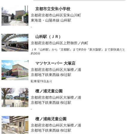
京都市立安朱小学校
京都府京都市山科区安朱山川町
東海道・山陽本線 山科駅
-
山科駅（ＪＲ）
京都府京都市山科区上野御所ノ内町
ＪＲ『山科駅』から『京都駅』まで約5分『新大阪駅』まで新快速だと
約30分
マツヤスーパー 大塚店
京都府京都市山科区大塚檀ノ浦
京都地下鉄東西線 椥辻駅
駐車場78台あり
檀ノ浦児童公園
京都府京都市山科区大塚檀ノ浦
京都地下鉄東西線 椥辻駅
-
檀ノ浦南児童公園
京都府京都市山科区大塚檀ノ浦
京都地下鉄東西線 椥辻駅