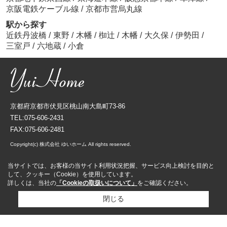
京阪電鉄ケーブル線
/
京都市営烏丸線
駅から探す
近鉄丹波橋
/
東野
/
木幡
/
椥辻
/
木幡
/
大久保
/
伊勢田
/
三室戸
/
六地蔵
/
小倉
京都府京都市伏見区桃山南大島町73-86
TEL:075-606-2431
FAX:075-606-2481
Copyright(c) 株式会社 ゆいホーム All rights reserved.
当サイトでは、お客様の当サイト利用状況把握、サービス向上検討を目的と
して、クッキー（Cookie）を使用しています。
詳しくは、当社の
「Cookieの取扱いについて」
をご確認ください。
閉じる