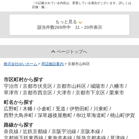
〔※記載されている内容は、変更している場合がございます。詳しくは
店舗・施...
もっと見る
該当件数269件中
11
－
20
件表示
ページトップへ
株式会社ゆいホーム
>
周辺施設案内
>
京都市山科区
市区町村から探す
宇治市
/
京都市伏見区
/
京都市山科区
/
城陽市
/
八幡市
/
草津市
/
京都市西京区
/
大津市
/
京都市下京区
/
栗東市
町名から探す
広野町
/
木幡
/
小倉町
/
莵道
/
伊勢田町
/
川東町
/
西野大鳥井町
/
深草越後屋敷町
/
椥辻草海道町
/
桃山町伊賀
路線から探す
奈良線
/
近鉄京都線
/
京阪宇治線
/
京阪本線
/
京都地下鉄東西線
/
東海道本線
/
阪急京都本線
/
草津線
/