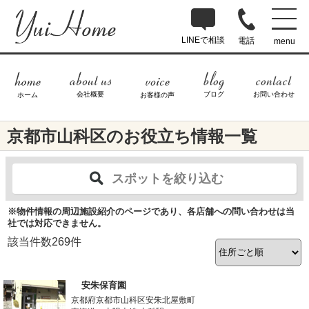
LINEで相談
電話
menu
ブログ
お問い合わせ
会社概要
ホーム
お客様の声
京都市山科区のお役立ち情報一覧
スポットを絞り込む
※物件情報の周辺施設紹介のページであり、各店舗への問い合わせは当
社では対応できません。
該当件数
269
件
安朱保育園
京都府京都市山科区安朱北屋敷町