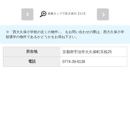
前
次
画像タップで拡大表示【
1
/1】
※「西大久保小学校の近くの物件↓」 をお問い合わせの際は、西大久保小学
校通学の物件であるかどうかをお尋ね下さい。
所在地
京都府宇治市大久保町旦椋25
電話
0774-39-9138