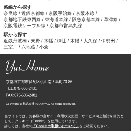
路線から探す
奈良線
/
近鉄京都線
/
京阪宇治線
/
京阪本線
/
京都地下鉄東西線
/
東海道本線
/
阪急京都本線
/
草津線
/
京阪電鉄ケーブル線
/
京都市営烏丸線
駅から探す
近鉄丹波橋
/
東野
/
木幡
/
椥辻
/
木幡
/
大久保
/
伊勢田
/
三室戸
/
六地蔵
/
小倉
京都府京都市伏見区桃山南大島町73-86
TEL:075-606-2431
FAX:075-606-2481
Copyright(c) 株式会社 ゆいホーム All rights reserved.
当サイトでは、お客様の当サイト利用状況把握、サービス向上検討を目的と
して、クッキー（Cookie）を使用しています。
詳しくは、当社の
「Cookieの取扱いについて」
をご確認ください。