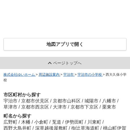
地図アプリで開く
ページトップへ
株式会社ゆいホーム
>
周辺施設案内
>
宇治市
>
宇治市の小学校
>
西大久保小学
校
市区町村から探す
宇治市
/
京都市伏見区
/
京都市山科区
/
城陽市
/
八幡市
/
草津市
/
京都市西京区
/
大津市
/
京都市下京区
/
栗東市
町名から探す
広野町
/
木幡
/
小倉町
/
莵道
/
伊勢田町
/
川東町
/
西野大鳥井町
/
深草越後屋敷町
/
椥辻草海道町
/
桃山町伊賀