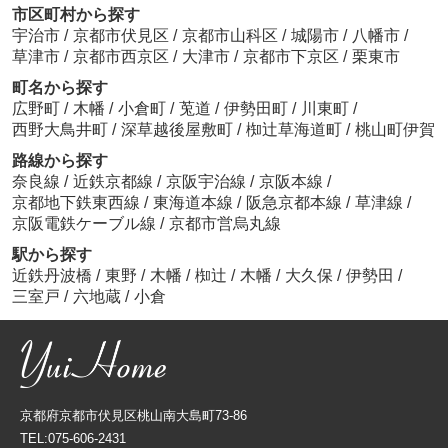
市区町村から探す
宇治市
/
京都市伏見区
/
京都市山科区
/
城陽市
/
八幡市
/
草津市
/
京都市西京区
/
大津市
/
京都市下京区
/
栗東市
町名から探す
広野町
/
木幡
/
小倉町
/
莵道
/
伊勢田町
/
川東町
/
西野大鳥井町
/
深草越後屋敷町
/
椥辻草海道町
/
桃山町伊賀
路線から探す
奈良線
/
近鉄京都線
/
京阪宇治線
/
京阪本線
/
京都地下鉄東西線
/
東海道本線
/
阪急京都本線
/
草津線
/
京阪電鉄ケーブル線
/
京都市営烏丸線
駅から探す
近鉄丹波橋
/
東野
/
木幡
/
椥辻
/
木幡
/
大久保
/
伊勢田
/
三室戸
/
六地蔵
/
小倉
京都府京都市伏見区桃山南大島町73-86
TEL:075-606-2431