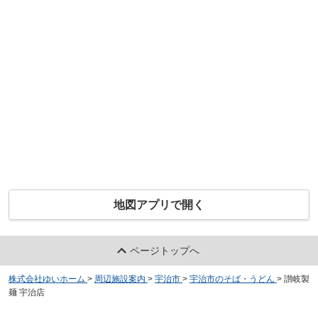
地図アプリで開く
ページトップへ
株式会社ゆいホーム
>
周辺施設案内
>
宇治市
>
宇治市のそば・うどん
>
讃岐製
麺 宇治店