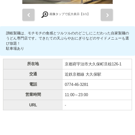
前
次
画像タップで拡大表示【
1
/1】
讃岐製麺は、モチモチの食感とツルツルののどごしにこだわった自家製麺の
うどん専門店です。できたての天ぷらやおにぎりなどのサイドメニューも選
び放題！
駐車場あり
所在地
京都府宇治市大久保町旦椋126-1
交通
近鉄京都線 大久保駅
電話
0774-46-3281
営業時間
11:00～23:00
URL
-