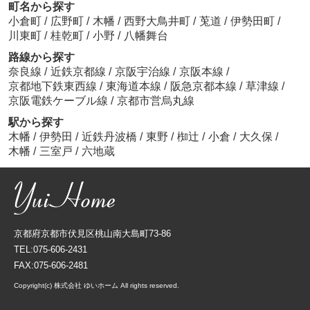
町名から探す
小倉町
/
広野町
/
木幡
/
西野大鳥井町
/
莵道
/
伊勢田町
/
川東町
/
桂乾町
/
小野
/
八幡舞台
路線から探す
奈良線
/
近鉄京都線
/
京阪宇治線
/
京阪本線
/
京都地下鉄東西線
/
東海道本線
/
阪急京都本線
/
草津線
/
京阪電鉄ケーブル線
/
京都市営烏丸線
駅から探す
木幡
/
伊勢田
/
近鉄丹波橋
/
東野
/
椥辻
/
小倉
/
大久保
/
木幡
/
三室戸
/
六地蔵
京都府京都市伏見区桃山南大島町73-86
TEL:075-606-2431
FAX:075-606-2481
Copyright(c) 株式会社 ゆいホーム All rights reserved.