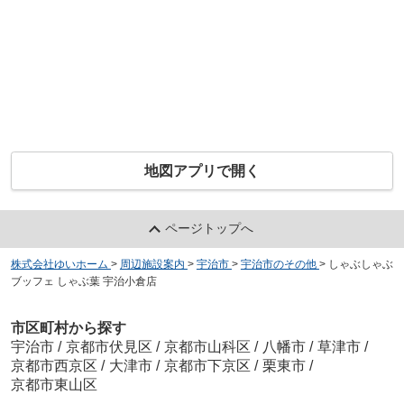
地図アプリで開く
ページトップへ
株式会社ゆいホーム
>
周辺施設案内
>
宇治市
>
宇治市のその他
>
しゃぶしゃぶ
ブッフェ しゃぶ葉 宇治小倉店
市区町村から探す
宇治市
/
京都市伏見区
/
京都市山科区
/
八幡市
/
草津市
/
京都市西京区
/
大津市
/
京都市下京区
/
栗東市
/
京都市東山区