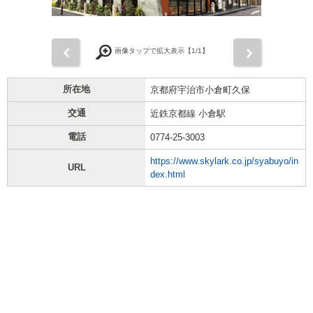
前
次
画像タップで拡大表示【
1
/1】
所在地
京都府宇治市小倉町久保
交通
近鉄京都線 小倉駅
電話
0774-25-3003
https://www.skylark.co.jp/syabuyo/in
URL
dex.html