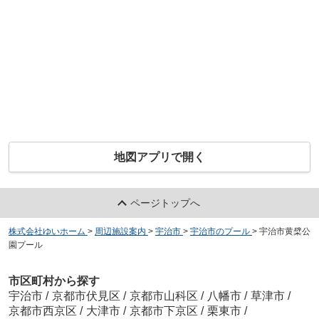
地図アプリで開く
ページトップへ
株式会社ゆいホーム
>
周辺施設案内
>
宇治市
>
宇治市のプール
>
宇治市黄檗公
園プール
市区町村から探す
宇治市
/
京都市伏見区
/
京都市山科区
/
八幡市
/
草津市
/
京都市西京区
/
大津市
/
京都市下京区
/
栗東市
/