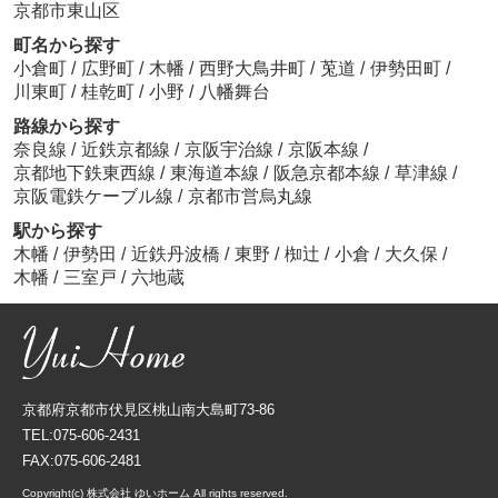
京都市東山区
町名から探す
小倉町
/
広野町
/
木幡
/
西野大鳥井町
/
莵道
/
伊勢田町
/
川東町
/
桂乾町
/
小野
/
八幡舞台
路線から探す
奈良線
/
近鉄京都線
/
京阪宇治線
/
京阪本線
/
京都地下鉄東西線
/
東海道本線
/
阪急京都本線
/
草津線
/
京阪電鉄ケーブル線
/
京都市営烏丸線
駅から探す
木幡
/
伊勢田
/
近鉄丹波橋
/
東野
/
椥辻
/
小倉
/
大久保
/
木幡
/
三室戸
/
六地蔵
京都府京都市伏見区桃山南大島町73-86
TEL:075-606-2431
FAX:075-606-2481
Copyright(c) 株式会社 ゆいホーム All rights reserved.