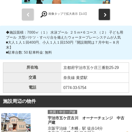
前
次
画像タップで拡大表示【
1
/2】
◆施設面積：7000㎡（１） 水泳プール ２５ｍ×６コース （２） 子ども用
プール 大型バケツ・すべり台を備えたウォータープレーシステムが人気
■大人１人１回400円、小人１人１回150円『開設期間は７月中旬～８月
末】
■駐車台数: 50 駐車料金: 無料
所在地
京都府宇治市五ケ庄三番割25-29
交通
奈良線 黄檗駅
電話
0774-33-5754
施設周辺の物件
売買｜中古一戸建
宇治市五ケ庄古川 オーナーチェンジ 中古
戸建
京阪宇治線「木幡」駅 徒歩14分