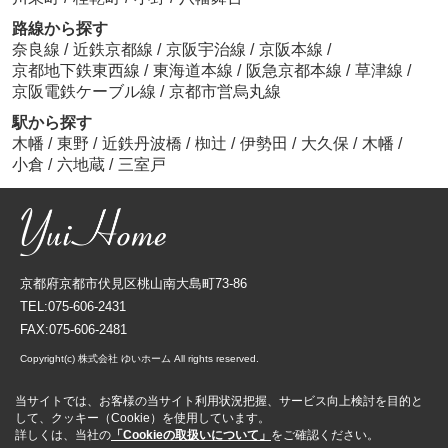
路線から探す
奈良線
/
近鉄京都線
/
京阪宇治線
/
京阪本線
/
京都地下鉄東西線
/
東海道本線
/
阪急京都本線
/
草津線
/
京阪電鉄ケーブル線
/
京都市営烏丸線
駅から探す
木幡
/
東野
/
近鉄丹波橋
/
椥辻
/
伊勢田
/
大久保
/
木幡
/
小倉
/
六地蔵
/
三室戸
京都府京都市伏見区桃山南大島町73-86
TEL:075-606-2431
FAX:075-606-2481
Copyright(c) 株式会社 ゆいホーム All rights reserved.
当サイトでは、お客様の当サイト利用状況把握、サービス向上検討を目的と
して、クッキー（Cookie）を使用しています。
詳しくは、当社の
「Cookieの取扱いについて」
をご確認ください。