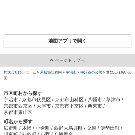
地図アプリで開く
ページトップへ
株式会社ゆいホーム
>
周辺施設案内
>
宇治市
>
宇治市の公園
>
黄檗ふれあい公
園
市区町村から探す
宇治市
/
京都市伏見区
/
京都市山科区
/
八幡市
/
草津市
/
京都市西京区
/
大津市
/
京都市下京区
/
栗東市
/
京都市東山区
町名から探す
広野町
/
木幡
/
小倉町
/
西野大鳥井町
/
莵道
/
伊勢田町
/
川東町
/
桂乾町
/
小野
/
八幡舞台