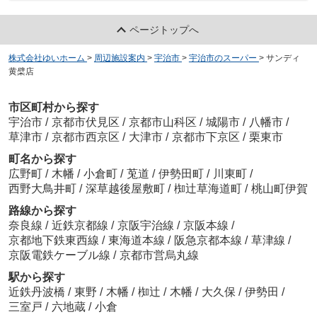
ページトップへ
株式会社ゆいホーム
>
周辺施設案内
>
宇治市
>
宇治市のスーパー
>
サンディ
黄檗店
市区町村から探す
宇治市
/
京都市伏見区
/
京都市山科区
/
城陽市
/
八幡市
/
草津市
/
京都市西京区
/
大津市
/
京都市下京区
/
栗東市
町名から探す
広野町
/
木幡
/
小倉町
/
莵道
/
伊勢田町
/
川東町
/
西野大鳥井町
/
深草越後屋敷町
/
椥辻草海道町
/
桃山町伊賀
路線から探す
奈良線
/
近鉄京都線
/
京阪宇治線
/
京阪本線
/
京都地下鉄東西線
/
東海道本線
/
阪急京都本線
/
草津線
/
京阪電鉄ケーブル線
/
京都市営烏丸線
駅から探す
近鉄丹波橋
/
東野
/
木幡
/
椥辻
/
木幡
/
大久保
/
伊勢田
/
三室戸
/
六地蔵
/
小倉