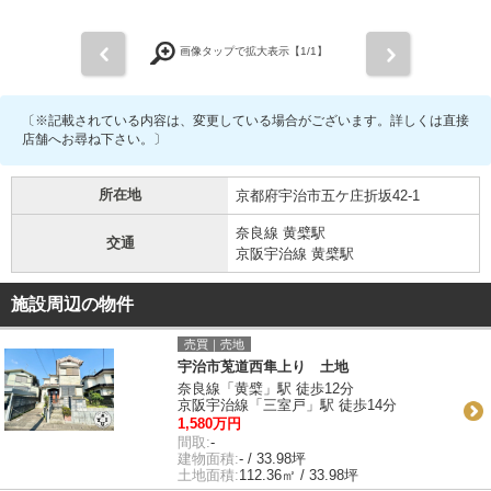
前
次
画像タップで拡大表示【
1
/1】
〔※記載されている内容は、変更している場合がございます。詳しくは直接
店舗へお尋ね下さい。〕
所在地
京都府宇治市五ケ庄折坂42-1
奈良線 黄檗駅
交通
京阪宇治線 黄檗駅
施設周辺の物件
売買｜売地
宇治市莵道西隼上り 土地
奈良線「黄檗」駅 徒歩12分
京阪宇治線「三室戸」駅 徒歩14分
1,580万円
間取:
-
建物面積:
- / 33.98坪
土地面積:
112.36㎡ / 33.98坪