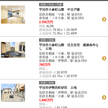
売買｜中古一戸建
宇治市小倉町山際 中古戸建
近鉄京都線「小倉」駅 徒歩5分
奈良線「ＪＲ小倉」駅 徒歩18分
2,550万円
間取:
4LDK
建物面積:
79.56㎡ / 24.06坪
土地面積:
71.05㎡ / 21.49坪
売買｜売地
宇治市小倉町山際 注文住宅 建築条件な
し 土地
近鉄京都線「小倉」駅 徒歩5分
奈良線「ＪＲ小倉」駅 徒歩17分
近鉄京都線「伊勢田」駅 徒歩19分
780万円
間取:
-
建物面積:
- / 18.97坪
土地面積:
62.74㎡ / 18.97坪
売買｜売地
宇治市伊勢田町砂田 土地
近鉄京都線「伊勢田」駅 徒歩22分
近鉄京都線「小倉」駅 徒歩22分
1,880万円
間取:
-
建物面積:
- / 40.17坪