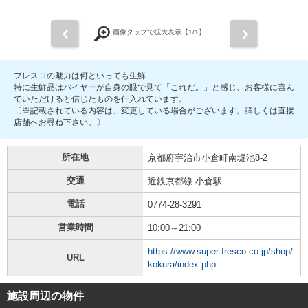
前
次
画像タップで拡大表示【
1
/1】
フレスコの魅力は何といっても生鮮
特に生鮮品はバイヤーが自身の眼で見て「これだ。」と感じ、お客様に喜ん
でいただけると信じたものを仕入れています。
〔※記載されている内容は、変更している場合がございます。詳しくは直接
店舗へお尋ね下さい。〕
所在地
京都府宇治市小倉町南堀池8-2
交通
近鉄京都線 小倉駅
電話
0774-28-3291
営業時間
10:00～21:00
https://www.super-fresco.co.jp/shop/
URL
kokura/index.php
施設周辺の物件