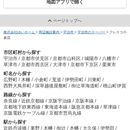
地図アプリで開く
ページトップへ
株式会社ゆいホーム
>
周辺施設案内
>
宇治市
>
宇治市のスーパー
>
フレスコ小
倉店
市区町村から探す
宇治市
/
京都市伏見区
/
京都市山科区
/
城陽市
/
八幡市
/
草津市
/
京都市西京区
/
大津市
/
京都市下京区
/
栗東市
町名から探す
広野町
/
木幡
/
小倉町
/
莵道
/
伊勢田町
/
川東町
/
西野大鳥井町
/
深草越後屋敷町
/
椥辻草海道町
/
桃山町伊賀
路線から探す
奈良線
/
近鉄京都線
/
京阪宇治線
/
京阪本線
/
京都地下鉄東西線
/
東海道本線
/
阪急京都本線
/
草津線
/
京阪電鉄ケーブル線
/
京都市営烏丸線
駅から探す
近鉄丹波橋
/
東野
/
木幡
/
椥辻
/
木幡
/
大久保
/
伊勢田
/