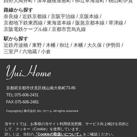
西野大鳥井町
/
深草越後屋敷町
/
椥辻草海道町
/
桃山町伊賀
路線から探す
奈良線
/
近鉄京都線
/
京阪宇治線
/
京阪本線
/
京都地下鉄東西線
/
東海道本線
/
阪急京都本線
/
草津線
/
京阪電鉄ケーブル線
/
京都市営烏丸線
駅から探す
近鉄丹波橋
/
東野
/
木幡
/
椥辻
/
木幡
/
大久保
/
伊勢田
/
三室戸
/
六地蔵
/
小倉
京都府京都市伏見区桃山南大島町73-86
TEL:075-606-2431
FAX:075-606-2481
Copyright(c) 株式会社 ゆいホーム All rights reserved.
当サイトでは、お客様の当サイト利用状況把握、サービス向上検討を目的と
して、クッキー（Cookie）を使用しています。
詳しくは、当社の
「Cookieの取扱いについて」
をご確認ください。