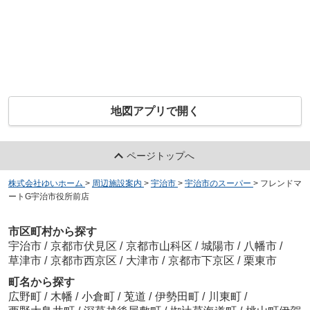
地図アプリで開く
ページトップへ
株式会社ゆいホーム
>
周辺施設案内
>
宇治市
>
宇治市のスーパー
>
フレンドマ
ートG宇治市役所前店
市区町村から探す
宇治市
/
京都市伏見区
/
京都市山科区
/
城陽市
/
八幡市
/
草津市
/
京都市西京区
/
大津市
/
京都市下京区
/
栗東市
町名から探す
広野町
/
木幡
/
小倉町
/
莵道
/
伊勢田町
/
川東町
/