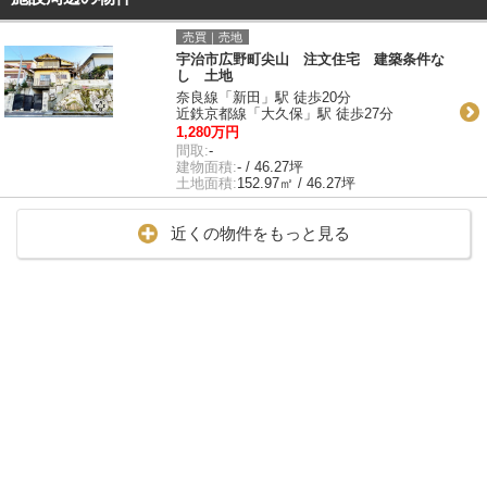
売買｜売地
宇治市広野町尖山 注文住宅 建築条件な
し 土地
奈良線「新田」駅 徒歩20分
近鉄京都線「大久保」駅 徒歩27分
1,280万円
間取:
-
建物面積:
- / 46.27坪
土地面積:
152.97㎡ / 46.27坪
近くの物件をもっと見る