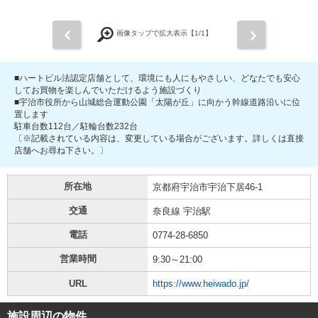
前
次
画像タップで拡大表示【
1
/1】
■ハートビル法認定店舗として、環境にも人にもやさしい、どなたでも安心
してお買物を楽しんでいただけるよう施設づくり
■宇治市役所から山城総合運動公園「太陽が丘」に向かう幹線道路沿いに位
置します
駐車台数112台／駐輪台数232台
〔※記載されている内容は、変更している場合がございます。詳しくは直接
店舗へお尋ね下さい。〕
所在地
京都府宇治市宇治下居46-1
交通
奈良線 宇治駅
電話
0774-28-6850
営業時間
9:30～21:00
URL
https://www.heiwado.jp/
施設周辺の物件