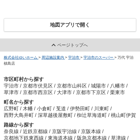
地図アプリで開く
ページトップへ
株式会社ゆいホーム
>
周辺施設案内
>
宇治市
>
宇治市のスーパー
>
万代 宇治
槙島店
市区町村から探す
宇治市
/
京都市伏見区
/
京都市山科区
/
城陽市
/
八幡市
/
草津市
/
京都市西京区
/
大津市
/
京都市下京区
/
栗東市
町名から探す
広野町
/
木幡
/
小倉町
/
莵道
/
伊勢田町
/
川東町
/
西野大鳥井町
/
深草越後屋敷町
/
椥辻草海道町
/
桃山町伊賀
路線から探す
奈良線
/
近鉄京都線
/
京阪宇治線
/
京阪本線
/
京都地下鉄東西線
/
東海道本線
/
阪急京都本線
/
草津線
/