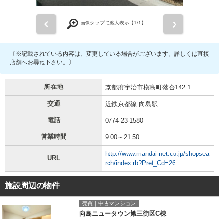
前
次
画像タップで拡大表示【
1
/1】
〔※記載されている内容は、変更している場合がございます。詳しくは直接
店舗へお尋ね下さい。〕
所在地
京都府宇治市槇島町落合142-1
交通
近鉄京都線 向島駅
電話
0774-23-1580
営業時間
9:00～21:50
http://www.mandai-net.co.jp/shopsea
URL
rch/index.rb?Pref_Cd=26
施設周辺の物件
売買｜中古マンション
向島ニュータウン第三街区C棟