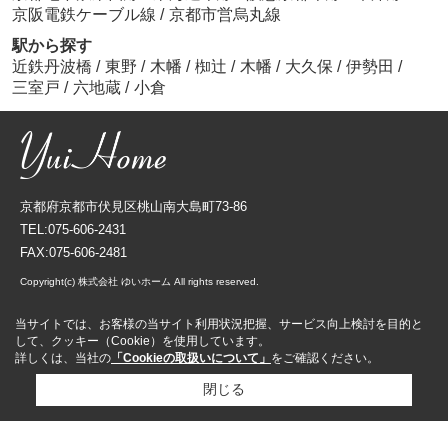
京阪電鉄ケーブル線
/
京都市営烏丸線
駅から探す
近鉄丹波橋
/
東野
/
木幡
/
椥辻
/
木幡
/
大久保
/
伊勢田
/
三室戸
/
六地蔵
/
小倉
京都府京都市伏見区桃山南大島町73-86
TEL:075-606-2431
FAX:075-606-2481
Copyright(c) 株式会社 ゆいホーム All rights reserved.
当サイトでは、お客様の当サイト利用状況把握、サービス向上検討を目的と
して、クッキー（Cookie）を使用しています。
詳しくは、当社の
「Cookieの取扱いについて」
をご確認ください。
閉じる