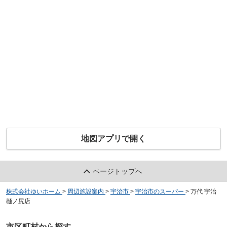
地図アプリで開く
ページトップへ
株式会社ゆいホーム
>
周辺施設案内
>
宇治市
>
宇治市のスーパー
>
万代 宇治
樋ノ尻店
市区町村から探す