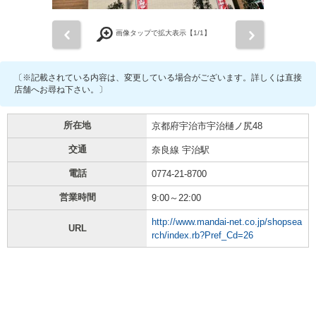
前
次
画像タップで拡大表示【
1
/1】
〔※記載されている内容は、変更している場合がございます。詳しくは直接
店舗へお尋ね下さい。〕
所在地
京都府宇治市宇治樋ノ尻48
交通
奈良線 宇治駅
電話
0774-21-8700
営業時間
9:00～22:00
http://www.mandai-net.co.jp/shopsea
URL
rch/index.rb?Pref_Cd=26