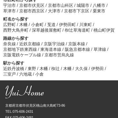
宇治市
/
京都市伏見区
/
京都市山科区
/
城陽市
/
八幡市
/
草津市
/
京都市西京区
/
大津市
/
京都市下京区
/
栗東市
町名から探す
広野町
/
木幡
/
小倉町
/
莵道
/
伊勢田町
/
川東町
/
西野大鳥井町
/
深草越後屋敷町
/
椥辻草海道町
/
桃山町伊賀
路線から探す
奈良線
/
近鉄京都線
/
京阪宇治線
/
京阪本線
/
京都地下鉄東西線
/
東海道本線
/
阪急京都本線
/
草津線
/
京阪電鉄ケーブル線
/
京都市営烏丸線
駅から探す
近鉄丹波橋
/
東野
/
木幡
/
椥辻
/
木幡
/
大久保
/
伊勢田
/
三室戸
/
六地蔵
/
小倉
京都府京都市伏見区桃山南大島町73-86
TEL:075-606-2431
FAX:075-606-2481