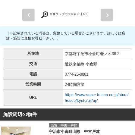
前
次
画像タップで拡大表示【
1
/1】
〔※記載されている内容は、変更している場合がございます。詳しくは店
舗・施設に直接お尋ね下さい。〕
所在地
京都府宇治市小倉町老ノ木38-2
交通
近鉄京都線 小倉駅
電話
0774-25-0081
営業時間
24時間営業
https://www.super-fresco.co.jp/store/
URL
fresco/kyoto/uji/uji/
施設周辺の物件
売買｜中古一戸建
宇治市小倉町山際 中古戸建