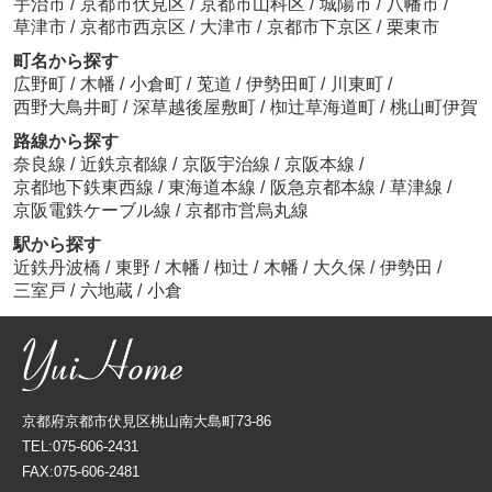
宇治市
/
京都市伏見区
/
京都市山科区
/
城陽市
/
八幡市
/
草津市
/
京都市西京区
/
大津市
/
京都市下京区
/
栗東市
町名から探す
広野町
/
木幡
/
小倉町
/
莵道
/
伊勢田町
/
川東町
/
西野大鳥井町
/
深草越後屋敷町
/
椥辻草海道町
/
桃山町伊賀
路線から探す
奈良線
/
近鉄京都線
/
京阪宇治線
/
京阪本線
/
京都地下鉄東西線
/
東海道本線
/
阪急京都本線
/
草津線
/
京阪電鉄ケーブル線
/
京都市営烏丸線
駅から探す
近鉄丹波橋
/
東野
/
木幡
/
椥辻
/
木幡
/
大久保
/
伊勢田
/
三室戸
/
六地蔵
/
小倉
京都府京都市伏見区桃山南大島町73-86
TEL:075-606-2431
FAX:075-606-2481