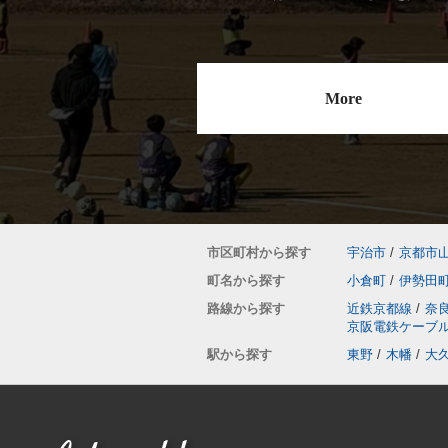
More
市区町村から探す
宇治市
/
京都市
町名から探す
小倉町
/
伊勢田
路線から探す
近鉄京都線
/
奈
京阪電鉄ケーブ
駅から探す
東野
/
木幡
/
大