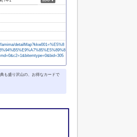
74-1
MAP
▼
om/famima/detailMap?kkw001=%E5%8
8%94%B5%E9%A7%85%E5%89%8
md=0&c2=1&bitemtype=0&bid=305
典も盛り沢山の、お得なカードで