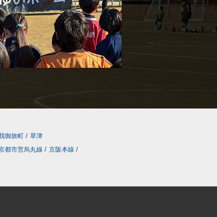
我御旅町
/
草津
京都市営烏丸線
/
京阪本線
/