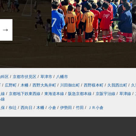
山科区
/
京都市伏見区
/
草津市
/
八幡市
町
/
広野町
/
木幡
/
西野大鳥井町
/
川田御出町
/
西野楳本町
/
久我西出町
/
久
良線
/
京都地下鉄東西線
/
東海道本線
/
阪急京都本線
/
京阪宇治線
/
草津線
/
ル線
久保
/
椥辻
/
西向日
/
木幡
/
小倉
/
伊勢田
/
竹田
/
ＪＲ小倉