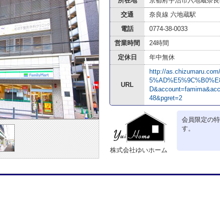
所在地
京都府宇治市六地蔵奈良町
交通
奈良線 六地蔵駅
電話
0774-38-0033
営業時間
24時間
定休日
年中無休
http://as.chizumaru.c
5%AD%E5%9C%B0%E
URL
D&account=famima&acc
48&pgret=2
会員限定の特
す。
株式会社ゆいホーム