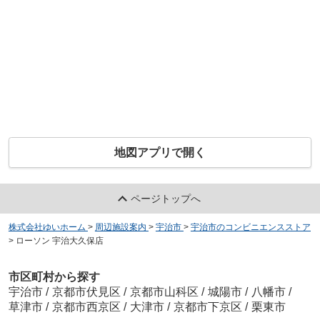
地図アプリで開く
ページトップへ
株式会社ゆいホーム
>
周辺施設案内
>
宇治市
>
宇治市のコンビニエンスストア
>
ローソン 宇治大久保店
市区町村から探す
宇治市
/
京都市伏見区
/
京都市山科区
/
城陽市
/
八幡市
/
草津市
/
京都市西京区
/
大津市
/
京都市下京区
/
栗東市