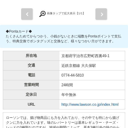
前
次
画像タップで拡大表示【
1
/1】
◆Pontaカード◆
たくさんためてからつかう、小銭がないときに端数をPontaポイントで支払
う、特典交換でポンタグッズと交換など、様々なつかい方ができます。
所在地
京都府宇治市広野町西裏49-1
交通
近鉄京都線 大久保駅
電話
0774-44-5810
営業時間
24時間
定休日
年中無休
URL
http://www.lawson.co.jp/index.html
ローソンでは、揚げ物商品にも力を入れており、その中でも特にから揚げ
クンに力を入れています。味のレパートリーは基本レギュラー・チーズ・
レッドの3種類なのですが、地域や期間によって、基本3種以外の味のから