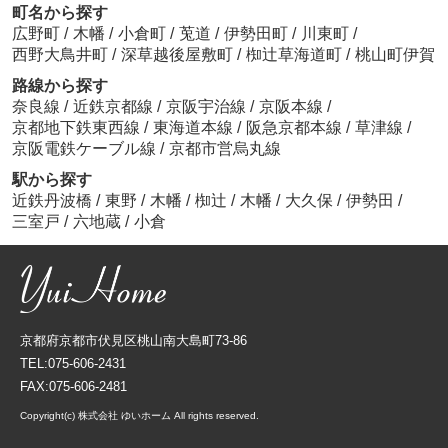
町名から探す
広野町
/
木幡
/
小倉町
/
莵道
/
伊勢田町
/
川東町
/
西野大鳥井町
/
深草越後屋敷町
/
椥辻草海道町
/
桃山町伊賀
路線から探す
奈良線
/
近鉄京都線
/
京阪宇治線
/
京阪本線
/
京都地下鉄東西線
/
東海道本線
/
阪急京都本線
/
草津線
/
京阪電鉄ケーブル線
/
京都市営烏丸線
駅から探す
近鉄丹波橋
/
東野
/
木幡
/
椥辻
/
木幡
/
大久保
/
伊勢田
/
三室戸
/
六地蔵
/
小倉
京都府京都市伏見区桃山南大島町73-86
TEL:075-606-2431
FAX:075-606-2481
Copyright(c) 株式会社 ゆいホーム All rights reserved.