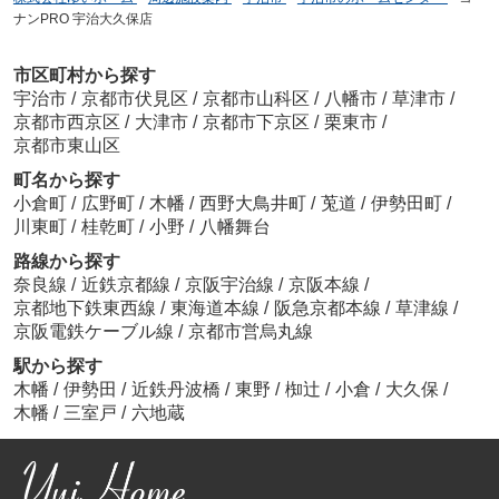
ナンPRO 宇治大久保店
市区町村から探す
宇治市
/
京都市伏見区
/
京都市山科区
/
八幡市
/
草津市
/
京都市西京区
/
大津市
/
京都市下京区
/
栗東市
/
京都市東山区
町名から探す
小倉町
/
広野町
/
木幡
/
西野大鳥井町
/
莵道
/
伊勢田町
/
川東町
/
桂乾町
/
小野
/
八幡舞台
路線から探す
奈良線
/
近鉄京都線
/
京阪宇治線
/
京阪本線
/
京都地下鉄東西線
/
東海道本線
/
阪急京都本線
/
草津線
/
京阪電鉄ケーブル線
/
京都市営烏丸線
駅から探す
木幡
/
伊勢田
/
近鉄丹波橋
/
東野
/
椥辻
/
小倉
/
大久保
/
木幡
/
三室戸
/
六地蔵