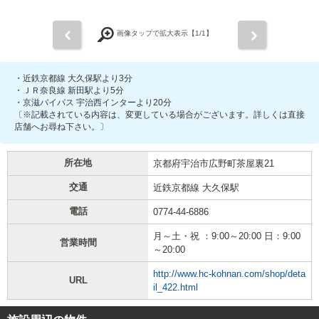
前
次
画像タップで拡大表示【
1
/1】
・近鉄京都線 大久保駅より3分
・ＪＲ奈良線 新田駅より5分
・京滋バイパス 宇治西インターより20分
〔※記載されている内容は、変更している場合がございます。詳しくは直接
店舗へお尋ね下さい。〕
所在地
京都府宇治市広野町茶屋裏21
交通
近鉄京都線 大久保駅
電話
0774-44-6886
月～土・祝 ：9:00～20:00 日：9:00
営業時間
～20:00
http://www.hc-kohnan.com/shop/deta
URL
il_422.html