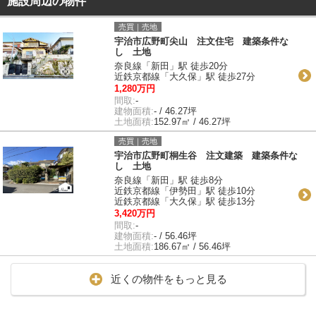
施設周辺の物件
売買｜売地
宇治市広野町尖山 注文住宅 建築条件な
し 土地
奈良線「新田」駅 徒歩20分
近鉄京都線「大久保」駅 徒歩27分
1,280万円
間取:
-
建物面積:
- / 46.27坪
土地面積:
152.97㎡ / 46.27坪
売買｜売地
宇治市広野町桐生谷 注文建築 建築条件な
し 土地
奈良線「新田」駅 徒歩8分
近鉄京都線「伊勢田」駅 徒歩10分
近鉄京都線「大久保」駅 徒歩13分
3,420万円
間取:
-
建物面積:
- / 56.46坪
土地面積:
186.67㎡ / 56.46坪
近くの物件をもっと見る