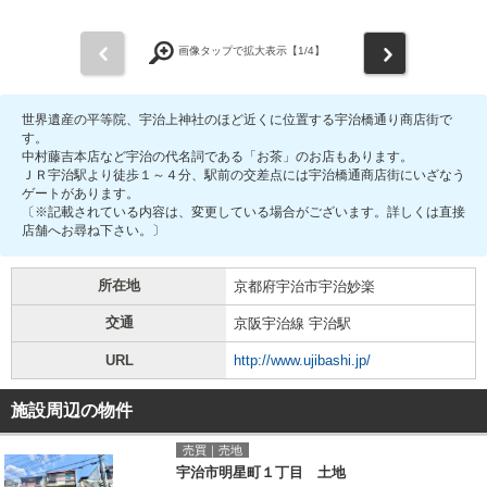
前
次
画像タップで拡大表示【
1
/4】
世界遺産の平等院、宇治上神社のほど近くに位置する宇治橋通り商店街で
す。
中村藤吉本店など宇治の代名詞である「お茶」のお店もあります。
ＪＲ宇治駅より徒歩１～４分、駅前の交差点には宇治橋通商店街にいざなう
ゲートがあります。
〔※記載されている内容は、変更している場合がございます。詳しくは直接
店舗へお尋ね下さい。〕
所在地
京都府宇治市宇治妙楽
交通
京阪宇治線 宇治駅
URL
http://www.ujibashi.jp/
施設周辺の物件
売買｜売地
宇治市明星町１丁目 土地