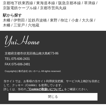
京都地下鉄東西線
/
東海道本線
/
阪急京都本線
/
草津線
/
京阪電鉄ケーブル線
/
京都市営烏丸線
駅から探す
木幡
/
伊勢田
/
近鉄丹波橋
/
東野
/
椥辻
/
小倉
/
大久保
/
木幡
/
三室戸
/
六地蔵
京都府京都市伏見区桃山南大島町73-86
TEL:075-606-2431
FAX:075-606-2481
Copyright(c) 株式会社 ゆいホーム All rights reserved.
当サイトでは、お客様の当サイト利用状況把握、サービス向上検討を目的と
して、クッキー（Cookie）を使用しています。
詳しくは、当社の
「Cookieの取扱いについて」
をご確認ください。
閉じる