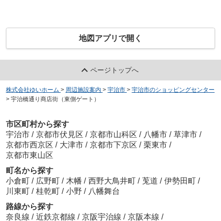
地図アプリで開く
ページトップへ
株式会社ゆいホーム
>
周辺施設案内
>
宇治市
>
宇治市のショッピングセンター
>
宇治橋通り商店街（東側ゲート）
市区町村から探す
宇治市
/
京都市伏見区
/
京都市山科区
/
八幡市
/
草津市
/
京都市西京区
/
大津市
/
京都市下京区
/
栗東市
/
京都市東山区
町名から探す
小倉町
/
広野町
/
木幡
/
西野大鳥井町
/
莵道
/
伊勢田町
/
川東町
/
桂乾町
/
小野
/
八幡舞台
路線から探す
奈良線
/
近鉄京都線
/
京阪宇治線
/
京阪本線
/