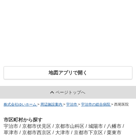
地図アプリで開く
ページトップへ
株式会社ゆいホーム
>
周辺施設案内
>
宇治市
>
宇治市の総合病院
>
西尾医院
市区町村から探す
宇治市
/
京都市伏見区
/
京都市山科区
/
城陽市
/
八幡市
/
草津市
/
京都市西京区
/
大津市
/
京都市下京区
/
栗東市