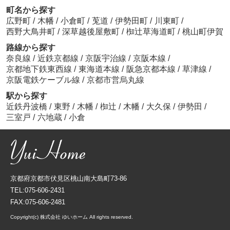
町名から探す
広野町
/
木幡
/
小倉町
/
莵道
/
伊勢田町
/
川東町
/
西野大鳥井町
/
深草越後屋敷町
/
椥辻草海道町
/
桃山町伊賀
路線から探す
奈良線
/
近鉄京都線
/
京阪宇治線
/
京阪本線
/
京都地下鉄東西線
/
東海道本線
/
阪急京都本線
/
草津線
/
京阪電鉄ケーブル線
/
京都市営烏丸線
駅から探す
近鉄丹波橋
/
東野
/
木幡
/
椥辻
/
木幡
/
大久保
/
伊勢田
/
三室戸
/
六地蔵
/
小倉
京都府京都市伏見区桃山南大島町73-86
TEL:075-606-2431
FAX:075-606-2481
Copyright(c) 株式会社 ゆいホーム All rights reserved.