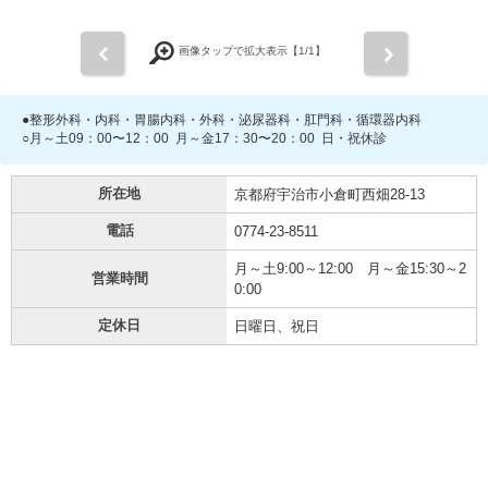
前
次
画像タップで拡大表示【
1
/1】
●整形外科・内科・胃腸内科・外科・泌尿器科・肛門科・循環器内科
○月～土09：00〜12：00 月～金17：30〜20：00 日・祝休診
所在地
京都府宇治市小倉町西畑28-13
電話
0774-23-8511
月～土9:00～12:00 月～金15:30～2
営業時間
0:00
定休日
日曜日、祝日