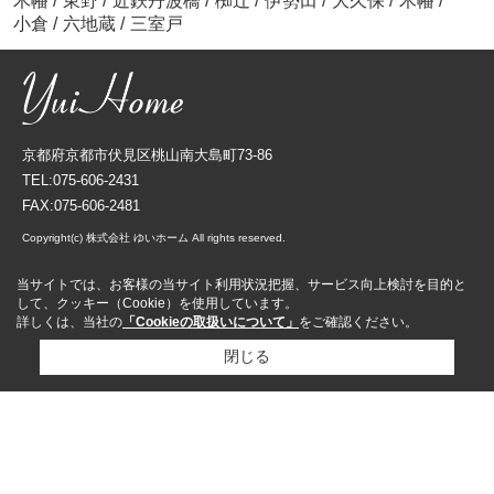
木幡
/
東野
/
近鉄丹波橋
/
椥辻
/
伊勢田
/
大久保
/
木幡
/
小倉
/
六地蔵
/
三室戸
京都府京都市伏見区桃山南大島町73-86
TEL:075-606-2431
FAX:075-606-2481
Copyright(c) 株式会社 ゆいホーム All rights reserved.
当サイトでは、お客様の当サイト利用状況把握、サービス向上検討を目的と
して、クッキー（Cookie）を使用しています。
詳しくは、当社の
「Cookieの取扱いについて」
をご確認ください。
閉じる
資料請求
来店予約
売却査定依頼