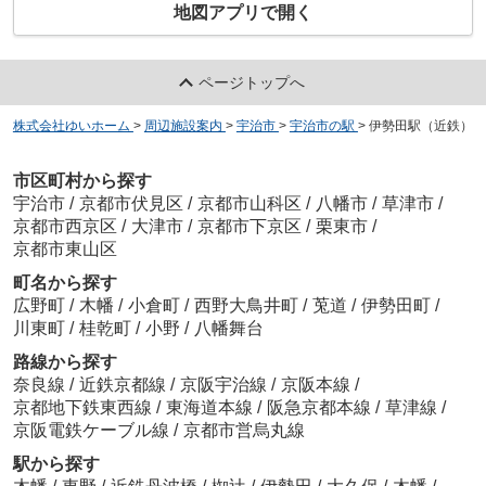
地図アプリで開く
ページトップへ
株式会社ゆいホーム
>
周辺施設案内
>
宇治市
>
宇治市の駅
>
伊勢田駅（近鉄）
市区町村から探す
宇治市
/
京都市伏見区
/
京都市山科区
/
八幡市
/
草津市
/
京都市西京区
/
大津市
/
京都市下京区
/
栗東市
/
京都市東山区
町名から探す
広野町
/
木幡
/
小倉町
/
西野大鳥井町
/
莵道
/
伊勢田町
/
川東町
/
桂乾町
/
小野
/
八幡舞台
路線から探す
奈良線
/
近鉄京都線
/
京阪宇治線
/
京阪本線
/
京都地下鉄東西線
/
東海道本線
/
阪急京都本線
/
草津線
/
京阪電鉄ケーブル線
/
京都市営烏丸線
駅から探す