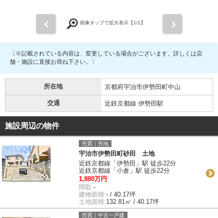
前
次
画像タップで拡大表示【
1
/1】
〔※記載されている内容は、変更している場合がございます。詳しくは店
舗・施設に直接お尋ね下さい。〕
所在地
京都府宇治市伊勢田町中山
交通
近鉄京都線 伊勢田駅
施設周辺の物件
売買｜売地
宇治市伊勢田町砂田 土地
近鉄京都線「伊勢田」駅 徒歩22分
近鉄京都線「小倉」駅 徒歩22分
1,880万円
間取:
-
建物面積:
- / 40.17坪
土地面積:
132.81㎡ / 40.17坪
売買｜中古一戸建