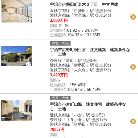
宇治市伊勢田町名木２丁目 中古戸建
近鉄京都線「伊勢田」駅 徒歩15分
近鉄京都線「大久保」駅 徒歩24分
3,880万円
間取:
2LDK
建物面積:
81.92㎡ / 24.78坪
土地面積:
104.33㎡ / 31.55坪
売買｜売地
宇治市広野町桐生谷 注文建築 建築条件な
し 土地
奈良線「新田」駅 徒歩8分
近鉄京都線「伊勢田」駅 徒歩10分
近鉄京都線「大久保」駅 徒歩13分
3,420万円
間取:
-
建物面積:
- / 56.46坪
土地面積:
186.67㎡ / 56.46坪
売買｜売地
宇治市小倉町山際 注文住宅 建築条件な
し 土地
近鉄京都線「小倉」駅 徒歩5分
奈良線「ＪＲ小倉」駅 徒歩17分
近鉄京都線「伊勢田」駅 徒歩19分
780万円
間取:
-