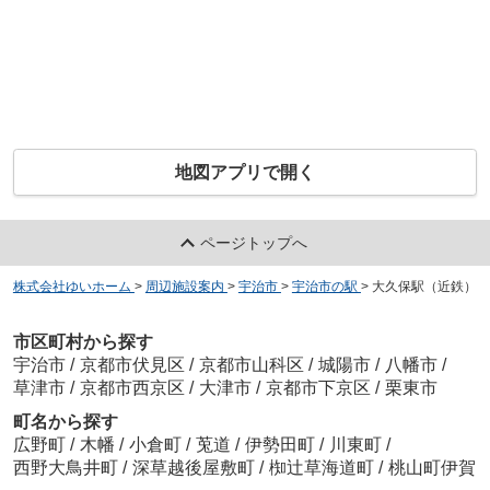
地図アプリで開く
ページトップへ
株式会社ゆいホーム
>
周辺施設案内
>
宇治市
>
宇治市の駅
>
大久保駅（近鉄）
市区町村から探す
宇治市
/
京都市伏見区
/
京都市山科区
/
城陽市
/
八幡市
/
草津市
/
京都市西京区
/
大津市
/
京都市下京区
/
栗東市
町名から探す
広野町
/
木幡
/
小倉町
/
莵道
/
伊勢田町
/
川東町
/
西野大鳥井町
/
深草越後屋敷町
/
椥辻草海道町
/
桃山町伊賀