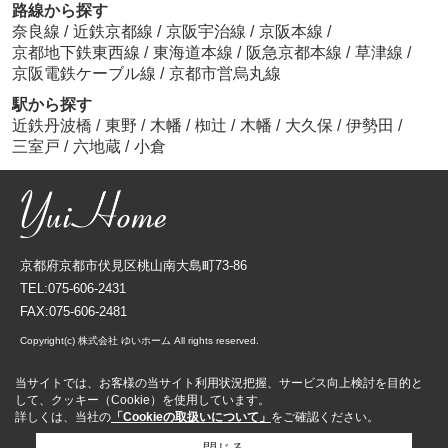
路線から探す
奈良線
/
近鉄京都線
/
京阪宇治線
/
京阪本線
/
京都地下鉄東西線
/
東海道本線
/
阪急京都本線
/
草津線
/
京阪電鉄ケーブル線
/
京都市営烏丸線
駅から探す
近鉄丹波橋
/
東野
/
木幡
/
椥辻
/
木幡
/
大久保
/
伊勢田
/
三室戸
/
六地蔵
/
小倉
京都府京都市伏見区桃山南大島町73-86
TEL:075-606-2431
FAX:075-606-2481
Copyright(c) 株式会社 ゆいホーム All rights reserved.
当サイトでは、お客様の当サイト利用状況把握、サービス向上検討を目的と
して、クッキー（Cookie）を使用しています。
詳しくは、当社の
「Cookieの取扱いについて」
をご確認ください。