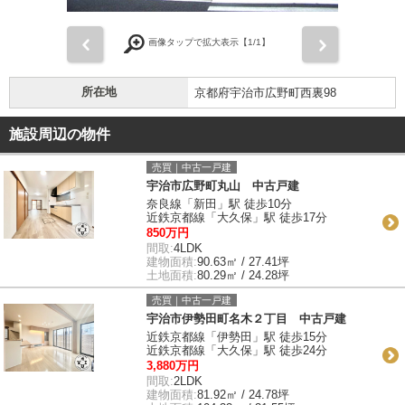
前
次
画像タップで拡大表示【
1
/1】
所在地
京都府宇治市広野町西裏98
施設周辺の物件
売買｜中古一戸建
宇治市広野町丸山 中古戸建
奈良線「新田」駅 徒歩10分
近鉄京都線「大久保」駅 徒歩17分
850万円
間取:
4LDK
建物面積:
90.63㎡ / 27.41坪
土地面積:
80.29㎡ / 24.28坪
売買｜中古一戸建
宇治市伊勢田町名木２丁目 中古戸建
近鉄京都線「伊勢田」駅 徒歩15分
近鉄京都線「大久保」駅 徒歩24分
3,880万円
間取:
2LDK
建物面積:
81.92㎡ / 24.78坪