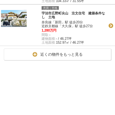
土地面積:
104.33㎡ / 31.55坪
売買｜売地
宇治市広野町尖山 注文住宅 建築条件な
し 土地
奈良線「新田」駅 徒歩20分
近鉄京都線「大久保」駅 徒歩27分
1,280万円
間取:
-
建物面積:
- / 46.27坪
土地面積:
152.97㎡ / 46.27坪
近くの物件をもっと見る