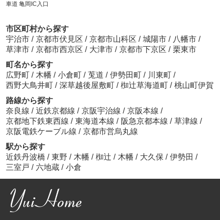
車道 亀岡IC入口
市区町村から探す
宇治市
/
京都市伏見区
/
京都市山科区
/
城陽市
/
八幡市
/
草津市
/
京都市西京区
/
大津市
/
京都市下京区
/
栗東市
町名から探す
広野町
/
木幡
/
小倉町
/
莵道
/
伊勢田町
/
川東町
/
西野大鳥井町
/
深草越後屋敷町
/
椥辻草海道町
/
桃山町伊賀
路線から探す
奈良線
/
近鉄京都線
/
京阪宇治線
/
京阪本線
/
京都地下鉄東西線
/
東海道本線
/
阪急京都本線
/
草津線
/
京阪電鉄ケーブル線
/
京都市営烏丸線
駅から探す
近鉄丹波橋
/
東野
/
木幡
/
椥辻
/
木幡
/
大久保
/
伊勢田
/
三室戸
/
六地蔵
/
小倉