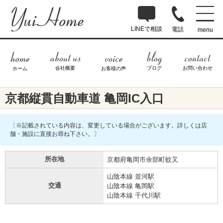
LINEで相談
電話
menu
ブログ
お問い合わせ
会社概要
ホーム
お客様の声
京都縦貫自動車道 亀岡IC入口
〔※記載されている内容は、変更している場合がございます。詳しくは店
舗・施設に直接お尋ね下さい。〕
所在地
京都府亀岡市余部町蚊又
山陰本線 並河駅
交通
山陰本線 亀岡駅
山陰本線 千代川駅