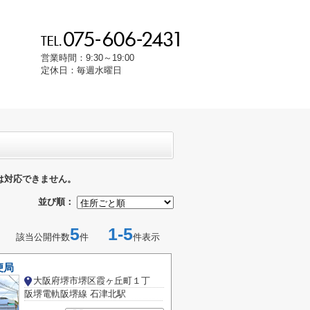
営業時間：9:30～19:00
定休日：毎週水曜日
は対応できません。
並び順：
5
1-5
該当公開件数
件
件表示
便局
大阪府堺市堺区霞ヶ丘町１丁
阪堺電軌阪堺線 石津北駅