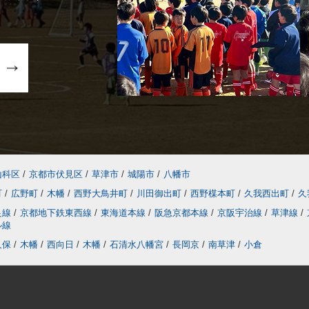
山科区
/
京都市伏見区
/
草津市
/
城陽市
/
八幡市
町
/
広野町
/
木幡
/
西野大鳥井町
/
川田御出町
/
西野楳本町
/
久我西出町
/
久
良線
/
京都地下鉄東西線
/
東海道本線
/
阪急京都本線
/
京阪宇治線
/
草津線
/
ル線
久保
/
木幡
/
西向日
/
木幡
/
石清水八幡宮
/
長岡京
/
南草津
/
小倉