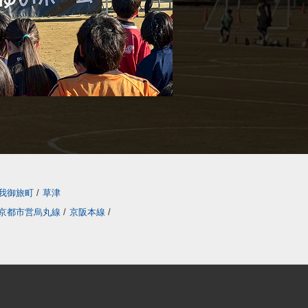
我御旅町
/
草津
京都市営烏丸線
/
京阪本線
/