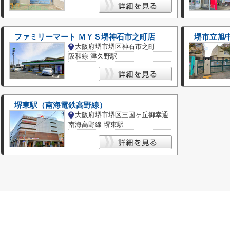
ファミリーマート ＭＹＳ堺神石市之町店
堺市立旭
大阪府堺市堺区神石市之町
阪和線 津久野駅
堺東駅（南海電鉄高野線）
大阪府堺市堺区三国ヶ丘御幸通
南海高野線 堺東駅