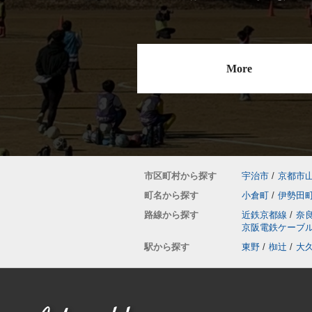
More
市区町村から探す
宇治市
/
京都市
町名から探す
小倉町
/
伊勢田
路線から探す
近鉄京都線
/
奈
京阪電鉄ケーブ
駅から探す
東野
/
椥辻
/
大