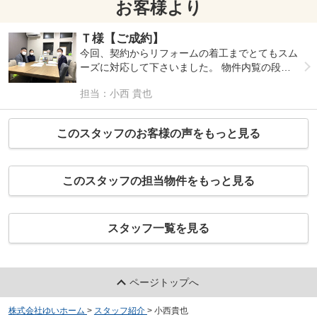
お客様より
Ｔ様【ご成約】
今回、契約からリフォームの着工までとてもスム
ーズに対応して下さいました。 物件内覧の段取
り、不明点に対する回答がどんな時でも非常に早
担当：小西 貴也
く、丁寧で安心感のある対応でした。 子供の将
来のことまで考えて下さり、ゆいホームさんと長
い関係を築けるとご縁を感じています。 今後も
このスタッフのお客様の声をもっと見る
末永く宜しくお願い致します。
このスタッフの担当物件をもっと見る
スタッフ一覧を見る
ページトップへ
株式会社ゆいホーム
>
スタッフ紹介
>
小西貴也