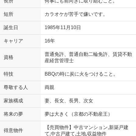
長所
何事にも前向きに取り組むこと。
短所
カラオケが苦手で嫌いです。
誕生日
1985年11月10日
キャリア
16年
普通免許、普通自動二輪免許、賃貸不動
資格
産経営管理士
特技
BBQの時に炭に火をつけること。
尊敬する人
両親
家族構成
妻、長女、長男、次女
将来の夢
夢は大きく（京都の不動産王）
【売買物件】中古マンション,新築戸建
得意物件
て,中古戸建て,土地,収益物件