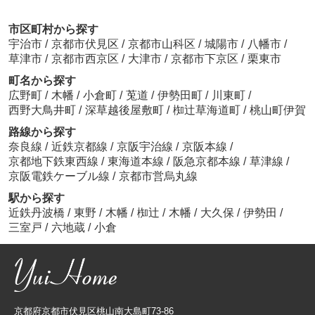
市区町村から探す
宇治市
/
京都市伏見区
/
京都市山科区
/
城陽市
/
八幡市
/
草津市
/
京都市西京区
/
大津市
/
京都市下京区
/
栗東市
町名から探す
広野町
/
木幡
/
小倉町
/
莵道
/
伊勢田町
/
川東町
/
西野大鳥井町
/
深草越後屋敷町
/
椥辻草海道町
/
桃山町伊賀
路線から探す
奈良線
/
近鉄京都線
/
京阪宇治線
/
京阪本線
/
京都地下鉄東西線
/
東海道本線
/
阪急京都本線
/
草津線
/
京阪電鉄ケーブル線
/
京都市営烏丸線
駅から探す
近鉄丹波橋
/
東野
/
木幡
/
椥辻
/
木幡
/
大久保
/
伊勢田
/
三室戸
/
六地蔵
/
小倉
京都府京都市伏見区桃山南大島町73-86