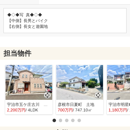
◆◇◆写 真◆◇◆
【中側】長男とバイク
【右側】長女と遊園地
担当物件
宇治市五ケ庄古川 オーナーチェンジ 中古戸建
彦根市日夏町 土地
2,200万円
/ 4LDK
700万円
/ 747.10㎡
1,180万円
/