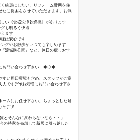
安く綺麗にしたい、リフォーム費用を住
せたご提案をさせていただきます。お気
優しい《食器洗浄乾燥機》があります
ングも明るく快適
使えます
御様は安心です
キングやお散歩がいつでも楽しめます
や『淀城跡公園』など、休日の癒しおす
にお問い合わせ下さい！◆◇◆
やすい周辺環境も含め、スタッフがご案
です(^^)/お気軽にお問い合わせ下さ
ホームにお任せ下さい。ちょっとした疑
^^)/
家賃とそんなに変わらないなら・・」
「今の持家を売却して新居に引っ越した