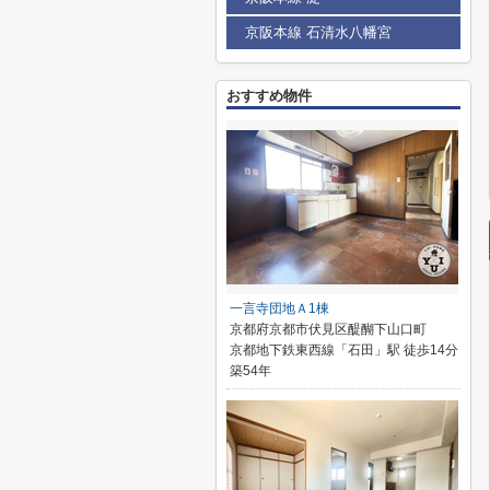
京阪本線 石清水八幡宮
おすすめ物件
一言寺団地Ａ1棟
京都府京都市伏見区醍醐下山口町
京都地下鉄東西線「石田」駅 徒歩14分
築54年