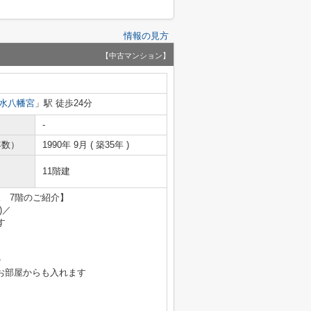
情報の見方
【中古マンション】
水八幡宮
」駅 徒歩24分
-
年数）
1990年 9月 ( 築35年 )
11階建
K 7階のご紹介】
)／
す
》
お部屋からも入れます