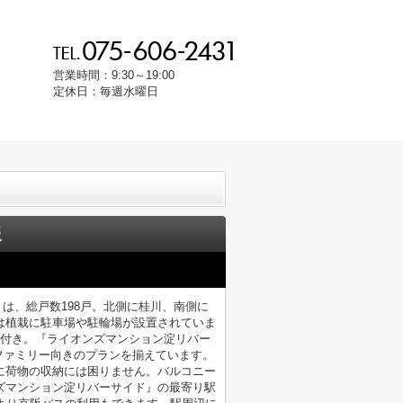
営業時間：9:30～19:00
定休日：毎週水曜日
報
』は、総戸数198戸。北側に桂川、南側に
は植栽に駐車場や駐輪場が設置されていま
庭付き。『ライオンズマンション淀リバー
Kと、ファミリー向きのプランを揃えています。
に荷物の収納には困りません。バルコニー
ズマンション淀リバーサイド』の最寄り駅