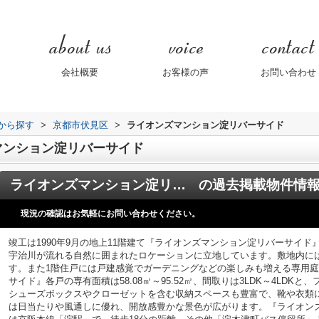
会社概要
お客様の声
お問い合わせ
域から探す
>
京都市伏見区
>
ライオンズマンション淀リバーサイド
マンション淀リバーサイド
ライオンズマンション淀リバーサイド
の過去掲載物件情
現況の確認はお気軽にお問い合わせください。
竣工は1990年9月の地上11階建て『ライオンズマンション淀リバーサイド
宇治川が流れる自然に囲まれたロケーションに立地しています。敷地内に
す。また1階住戸には戸建感覚でガーデニングなどの楽しみも増える専用
サイド』各戸の専有面積は58.08㎡～95.52㎡、間取りは3LDK～4LD
シューズボックスやクローゼットを含む収納スペースも豊富で、靴や衣類
は日当たりや風通しに優れ、開放感豊かな景色が広がります。『ライオン