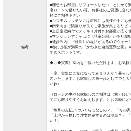
■理想のお部屋にリフォームしたい、とにかく
宅ローンで借りたい等、お客様のご要望に合わ
軽にご相談下さい！
■システムキッチンには環境にも奥様の手にも
■南東向きで陽当りが良くご家族が集まるリビ
■全居室収納付でスッキリ片付きお部屋が広く
■マンションすぐそばに《児童公園》があり親
■徒歩圏内に《桂川》の堤防があるのでウォー
備考
■春には桜が満開の『かわきた自然運動公園』
すめスポットです。
◆◇◆実際に室内をご覧いただけます。お気軽
一度、実際にご覧になってみませんか？暮らし
内いたします。お家探しの第一歩としてでも大丈夫
いね♪
《ローンの事やお家探しのご相談は（株）ゆい
問にも解りやすくお応えします。》お気軽にどうぞ(
「毎月の支払いはいくらになるの？」 「今の
「土地から探して注文建築するのは簡単？」 
い！」