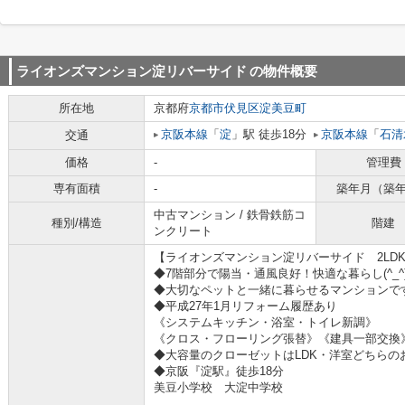
ライオンズマンション淀リバーサイド
の物件概要
所在地
京都府
京都市伏見区
淀美豆町
京阪本線
「
淀
」駅 徒歩18分
京阪本線
「
石清
交通
価格
-
管理費
専有面積
-
築年月（築
中古マンション / 鉄骨鉄筋コ
種別/構造
階建
ンクリート
【ライオンズマンション淀リバーサイド 2LD
◆7階部分で陽当・通風良好！快適な暮らし(^_^
◆大切なペットと一緒に暮らせるマンションで
◆平成27年1月リフォーム履歴あり
《システムキッチン・浴室・トイレ新調》
《クロス・フローリング張替》《建具一部交換
◆大容量のクローゼットはLDK・洋室どちらの
◆京阪『淀駅』徒歩18分
美豆小学校 大淀中学校