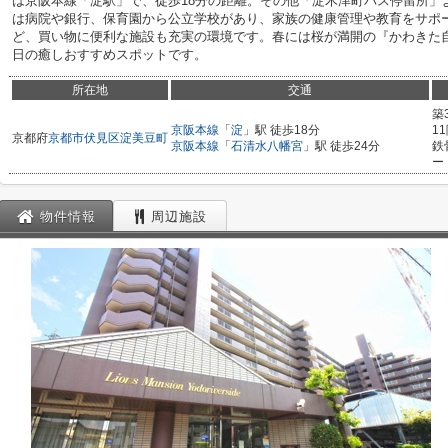
は京阪本線「淀駅」で、徒歩18分の距離。その他「淀木津町バス停留所」
は病院や銀行、保育園から公立学校があり、家族の健康管理や教育をサポ
ど、買い物に便利な施設も充実の環境です。春には桜が満開の『かわきた
日の癒しおすすめスポットです。
所在地
交通
築
京阪本線
「
淀
」駅 徒歩18分
1
京都府
京都市伏見区
淀美豆町
京阪本線
「
石清水八幡宮
」駅 徒歩24分
鉄
ー
物件情報
周辺施設