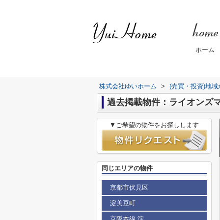
ホーム
株式会社ゆいホーム
>
(売買・投資)地
過去掲載物件：ライオンズ
▼ご希望の物件をお探しします
同じエリアの物件
京都市伏見区
淀美豆町
京阪本線 淀