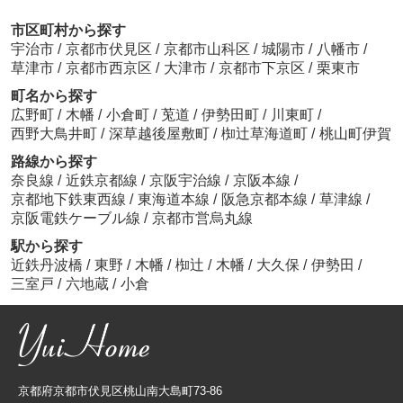
市区町村から探す
宇治市
/
京都市伏見区
/
京都市山科区
/
城陽市
/
八幡市
/
草津市
/
京都市西京区
/
大津市
/
京都市下京区
/
栗東市
町名から探す
広野町
/
木幡
/
小倉町
/
莵道
/
伊勢田町
/
川東町
/
西野大鳥井町
/
深草越後屋敷町
/
椥辻草海道町
/
桃山町伊賀
路線から探す
奈良線
/
近鉄京都線
/
京阪宇治線
/
京阪本線
/
京都地下鉄東西線
/
東海道本線
/
阪急京都本線
/
草津線
/
京阪電鉄ケーブル線
/
京都市営烏丸線
駅から探す
近鉄丹波橋
/
東野
/
木幡
/
椥辻
/
木幡
/
大久保
/
伊勢田
/
三室戸
/
六地蔵
/
小倉
京都府京都市伏見区桃山南大島町73-86