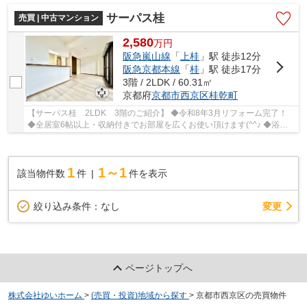
サーパス桂
売買 | 中古マンション
2,580
万
円
阪急嵐山線
「
上桂
」駅 徒歩12分
阪急京都本線
「
桂
」駅 徒歩17分
3階 / 2LDK / 60.31㎡
京都府
京都市西京区
桂乾町
【サーパス桂 2LDK 3階のご紹介】 ◆令和8年3月リフォーム完了！
◆全居室6帖以上・収納付きでお部屋を広くお使い頂けます(^^♪ ◆浴室
乾燥機・食器洗浄乾燥機など嬉しい設備が充実 ◆会...
1
1～1
該当物件数
件
件を表示
変更
絞り込み条件：
なし
ページトップへ
株式会社ゆいホーム
>
(売買・投資)地域から探す
>
京都市西京区の売買物件