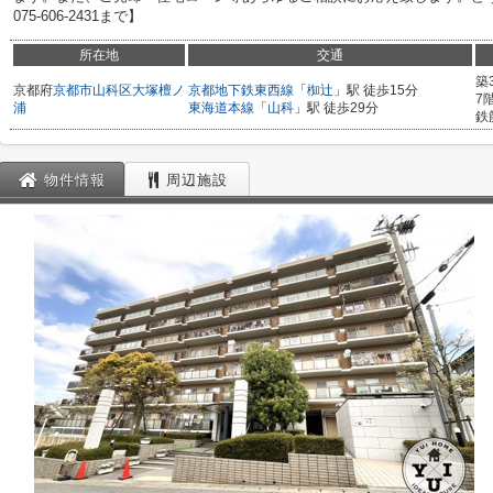
075-606-2431まで】
所在地
交通
築
京都府
京都市山科区
大塚檀ノ
京都地下鉄東西線
「
椥辻
」駅 徒歩15分
7
浦
東海道本線
「
山科
」駅 徒歩29分
鉄
物件情報
周辺施設