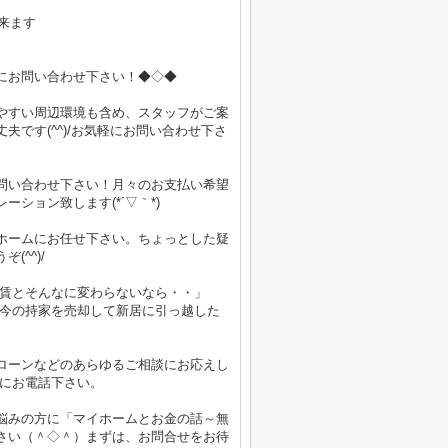
来ます
にお問い合わせ下さい！◆◇◆
やすい周辺環境も含め、スタッフがご案
です(^^)/お気軽にお問い合わせ下さ
問い合わせ下さい！月々のお支払い希望
ション致します(*´▽｀*)
ホームにお任せ下さい。ちょっとした疑
^^)/
家賃とそんなに変わらないなら・・」
「今の持家を売却して新居に引っ越した
ローンなどのあらゆるご相談にお応えし
軽にお電話下さい。
悩みの方に「マイホームとお金の話～無
さい（＾◇＾）まずは、お問合せをお待