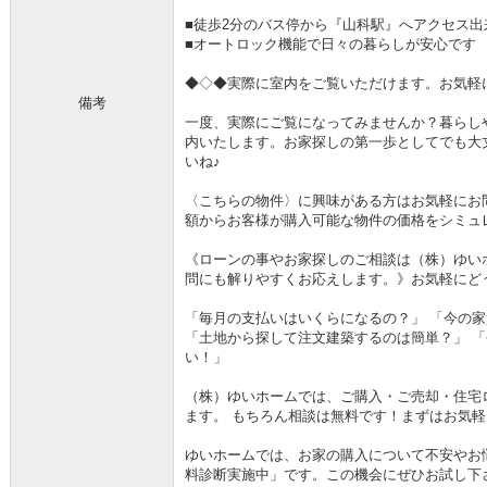
■徒歩2分のバス停から『山科駅』へアクセス出
■オートロック機能で日々の暮らしが安心です
◆◇◆実際に室内をご覧いただけます。お気軽
備考
一度、実際にご覧になってみませんか？暮らし
内いたします。お家探しの第一歩としてでも大丈夫
いね♪
〈こちらの物件〉に興味がある方はお気軽にお
額からお客様が購入可能な物件の価格をシミュレー
《ローンの事やお家探しのご相談は（株）ゆい
問にも解りやすくお応えします。》お気軽にどうぞ(
「毎月の支払いはいくらになるの？」 「今の
「土地から探して注文建築するのは簡単？」 
い！」
（株）ゆいホームでは、ご購入・ご売却・住宅
ます。 もちろん相談は無料です！まずはお気
ゆいホームでは、お家の購入について不安やお
料診断実施中」です。この機会にぜひお試し下