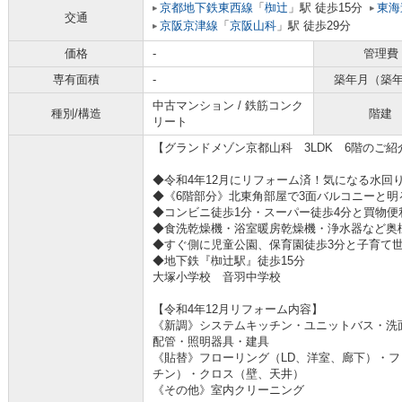
京都地下鉄東西線
「
椥辻
」駅 徒歩15分
東海
交通
京阪京津線
「
京阪山科
」駅 徒歩29分
価格
-
管理費
専有面積
-
築年月（築
中古マンション / 鉄筋コンク
種別/構造
階建
リート
【グランドメゾン京都山科 3LDK 6階のご紹
◆令和4年12月にリフォーム済！気になる水回
◆《6階部分》北東角部屋で3面バルコニーと明
◆コンビニ徒歩1分・スーパー徒歩4分と買物便
◆食洗乾燥機・浴室暖房乾燥機・浄水器など奥
◆すぐ側に児童公園、保育園徒歩3分と子育て
◆地下鉄『椥辻駅』徒歩15分
大塚小学校 音羽中学校
【令和4年12月リフォーム内容】
《新調》システムキッチン・ユニットバス・洗
配管・照明器具・建具
《貼替》フローリング（LD、洋室、廊下）・
チン）・クロス（壁、天井）
《その他》室内クリーニング