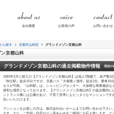
会社概要
お客様の声
お問い合わせ
域から探す
>
京都市山科区
>
グランドメゾン京都山科
ゾン京都山科
グランドメゾン京都山科
の過去掲載物件情報
現況の
1993年2月に竣工の【グランドメゾン京都山科】は地上7階建て、総戸数1
『椥辻駅』徒歩15分ですが、京阪バス『大塚檀ノ浦停』徒歩2分、乗車16
セスが可能。『山科駅』は、ショッピングセンター、大規模な商業施設な
便利な場所となっております。【グランドメゾン京都山科】の徒歩圏内に
ントランス横には公園があり、子育て世帯にもピッタリなマンションです
住いいただけます。
マンションをお探しの方は、株式会社ゆいホームまでお問い合わせ下さい
ます。また、ご売却・住宅ローン等あらゆるご相談にお応え致します。ど