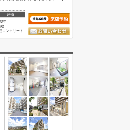
建物
33年
階建
筋コンクリート