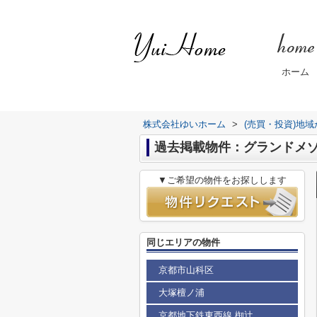
ホーム
株式会社ゆいホーム
>
(売買・投資)地
過去掲載物件：グランドメ
▼ご希望の物件をお探しします
同じエリアの物件
京都市山科区
大塚檀ノ浦
京都地下鉄東西線 椥辻