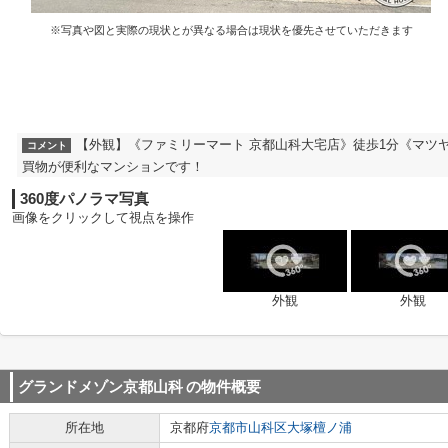
※写真や図と実際の現状とが異なる場合は現状を優先させていただきます
【外観】《ファミリーマート 京都山科大宅店》徒歩1分《マツヤ
コメント
買物が便利なマンションです！
360度パノラマ写真
画像をクリックして視点を操作
外観
外観
グランドメゾン京都山科
の物件概要
所在地
京都府
京都市山科区
大塚檀ノ浦