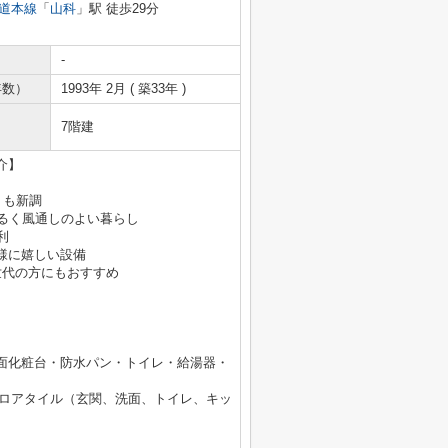
道本線
「
山科
」駅 徒歩29分
-
年数）
1993年 2月 ( 築33年 )
7階建
介】
りも新調
るく風通しのよい暮らし
利
様に嬉しい設備
世代の方にもおすすめ
面化粧台・防水パン・トイレ・給湯器・
フロアタイル（玄関、洗面、トイレ、キッ