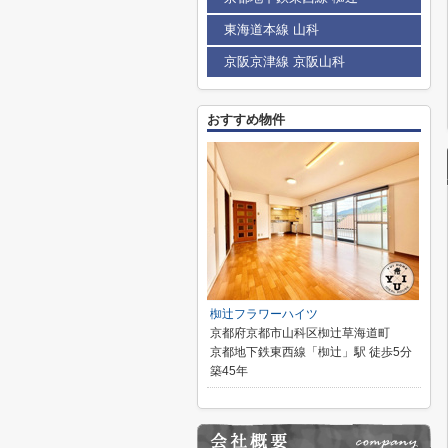
東海道本線 山科
京阪京津線 京阪山科
おすすめ物件
椥辻フラワーハイツ
京都府京都市山科区椥辻草海道町
京都地下鉄東西線「椥辻」駅 徒歩5分
築45年