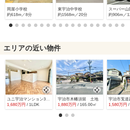
岡屋小学校
東宇治中学校
スーパー山
約618m／8分
約1568m／20分
約906m／1
エリアの近い物件
ユニ宇治マンション3号館
宇治市木幡須留 土地
1,680
万
円
/ 1LDK
1,880
万
円
/ 165.00㎡
1,580
万
円