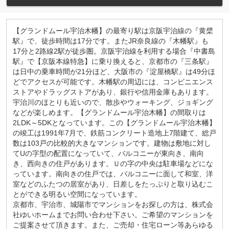
【グランドムール宇治木幡】の最寄り駅は京阪宇治線の『黄檗
駅』で、徒歩時間は17分です。またJR奈良線の『木幡駅』も
17分と2路線2駅が徒歩圏。京阪宇治線を利用する場合『中書島
駅』で【京阪本線特急】に乗り換えると、京都市の『三条駅』
は日中の乗車時間が21分ほど、大阪市の『淀屋橋駅』は49分ほ
どでアクセスが可能です。木幡駅の周辺には、コンビニエンス
ストアやドラッグストアがあり、銀行や信用金庫もあります。
宇治川のほとりも近いので、散歩やウォーキング、ジョギング
などが楽しめます。【グランドムール宇治木幡】の間取りは
2LDK～5DKとなっています。この【グランドムール宇治木幡】
の竣工は1991年7月で、鉄筋コンクリート造地上7階建て、総戸
数は103戸の比較的大きなマンションです。建物は敷地に対し
てUの字型の配置になっていて、バルコニーが東向き、南向
き、西向きの住戸があります。Ｕの字の中央は駐車場などにな
っています。南向きの住戸では、バルコニーに面して和室、洋
室などのふたつの居室があり、日差しをたっぷりと取り込むこ
とができる明るい空間になっています。
京都市、宇治市、城陽市でマンションをお探しの方は、株式会
社ゆいホームまでお問い合わせ下さい。ご希望のマンションを
ご提案させて頂きます。また、ご売却・住宅ローン等あらゆる