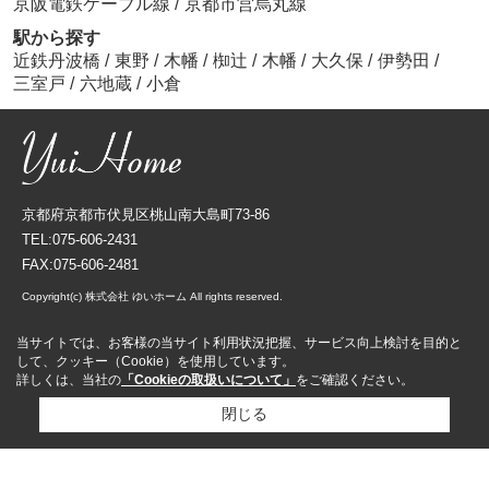
京阪電鉄ケーブル線
/
京都市営烏丸線
駅から探す
近鉄丹波橋
/
東野
/
木幡
/
椥辻
/
木幡
/
大久保
/
伊勢田
/
三室戸
/
六地蔵
/
小倉
京都府京都市伏見区桃山南大島町73-86
TEL:075-606-2431
FAX:075-606-2481
Copyright(c) 株式会社 ゆいホーム All rights reserved.
当サイトでは、お客様の当サイト利用状況把握、サービス向上検討を目的と
して、クッキー（Cookie）を使用しています。
詳しくは、当社の
「Cookieの取扱いについて」
をご確認ください。
閉じる