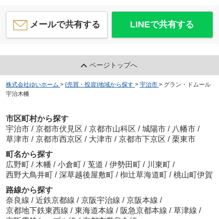
メールで共有する
LINEで共有する
ページトップへ
株式会社ゆいホーム
>
(売買・投資)地域から探す
>
宇治市
>
グラン・ドムール
宇治木幡
市区町村から探す
宇治市
/
京都市伏見区
/
京都市山科区
/
城陽市
/
八幡市
/
草津市
/
京都市西京区
/
大津市
/
京都市下京区
/
栗東市
町名から探す
広野町
/
木幡
/
小倉町
/
莵道
/
伊勢田町
/
川東町
/
西野大鳥井町
/
深草越後屋敷町
/
椥辻草海道町
/
桃山町伊賀
路線から探す
奈良線
/
近鉄京都線
/
京阪宇治線
/
京阪本線
/
京都地下鉄東西線
/
東海道本線
/
阪急京都本線
/
草津線
/