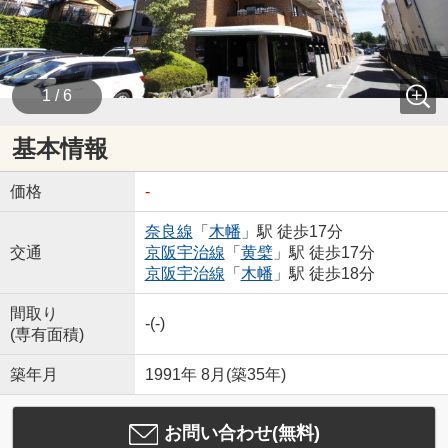
1 / 6
基本情報
価格
-
奈良線
「
木幡
」駅 徒歩17分
交通
京阪宇治線
「
黄檗
」駅 徒歩17分
京阪宇治線
「
木幡
」駅 徒歩18分
間取り
-(-)
(専有面積)
築年月
1991年 8月(築35年)
お問い合わせ(無料)