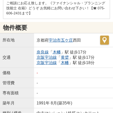
ご相談にお応え致します。《ファイナンシャル・プランニング
技能士 在籍》どうぞ お気軽にお問い合わせ下さい！【☎ 075-
606-2431まで】
物件概要
所在地
京都府
宇治市
五ケ庄
西田
奈良線
「
木幡
」駅 徒歩17分
交通
京阪宇治線
「
黄檗
」駅 徒歩17分
京阪宇治線
「
木幡
」駅 徒歩18分
価格
-
管理費
-
専有面積
-
築年月
1991年 8月(築35年)