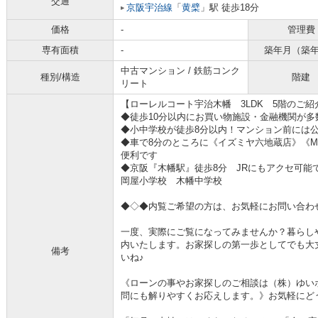
交通
京阪宇治線
「
黄檗
」駅 徒歩18分
価格
-
管理費
専有面積
-
築年月（築
中古マンション / 鉄筋コンク
種別/構造
階建
リート
【ローレルコート宇治木幡 3LDK 5階のご紹
◆徒歩10分以内にお買い物施設・金融機関が多
◆小中学校が徒歩8分以内！マンション前には
◆車で8分のところに《イズミヤ六地蔵店》《M
便利です
◆京阪『木幡駅』徒歩8分 JRにもアクセ可能
岡屋小学校 木幡中学校
◆◇◆内覧ご希望の方は、お気軽にお問い合わ
一度、実際にご覧になってみませんか？暮らし
内いたします。お家探しの第一歩としてでも大丈夫
備考
いね♪
《ローンの事やお家探しのご相談は（株）ゆい
問にも解りやすくお応えします。》お気軽にどうぞ(