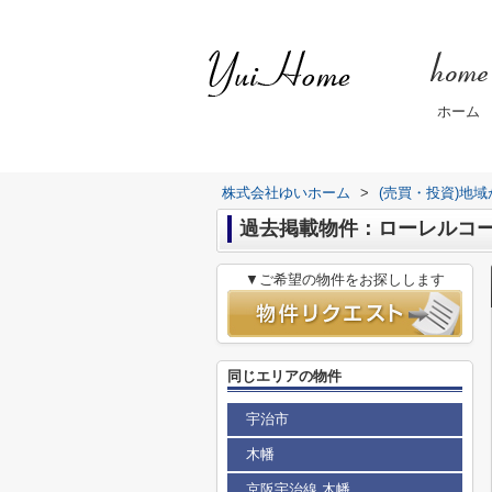
ホーム
株式会社ゆいホーム
>
(売買・投資)地
過去掲載物件：ローレルコ
▼ご希望の物件をお探しします
同じエリアの物件
宇治市
木幡
京阪宇治線 木幡