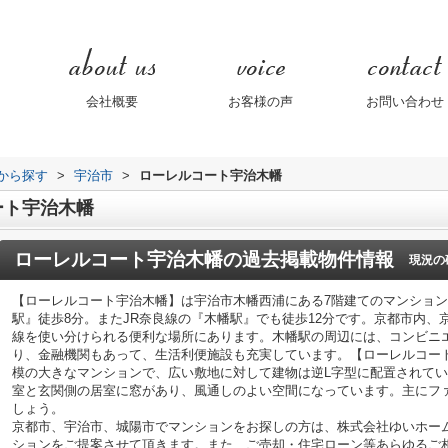
会社概要
お客様の声
お問い合わせ
域から探す
>
宇治市
>
ローレルコート宇治木幡
ート宇治木幡
ローレルコート宇治木幡
の過去掲載物件情報
現況の
【ローレルコート宇治木幡】は宇治市木幡西浦にある7階建てのマンショ
駅』徒歩8分。またJR奈良線の『木幡駅』でも徒歩12分です。京都市内、
線を使い分けられる便利な場所にあります。木幡駅の周辺には、コンビニ
り、金融機関もあって、生活利便施設も充実しています。【ローレルコート
模の大きなマンションで、広い敷地に対して建物は逆L字型に配置されて
室と玄関側の居室に窓があり、風通しのよい空間になっています。主にフ
しょう。
京都市、宇治市、城陽市でマンションをお探しの方は、株式会社ゆいホー
ションをご提案させて頂きます。また、ご売却・住宅ローン等あらゆるご