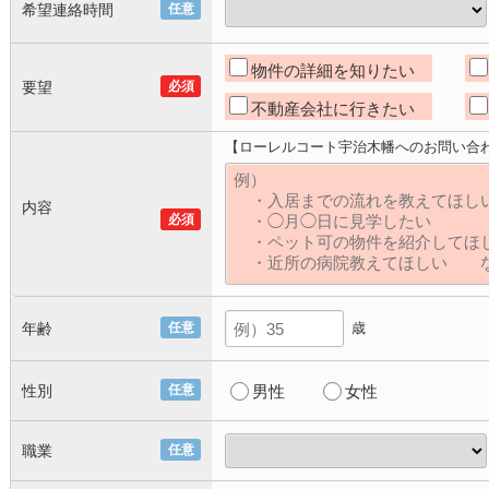
希望連絡時間
任意
物件の詳細を知りたい
要望
必須
不動産会社に行きたい
【ローレルコート宇治木幡へのお問い合
内容
必須
年齢
任意
歳
性別
任意
男性
女性
職業
任意