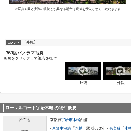
※写真や図と実際の現状とが異なる場合は現状を優先させていただきます
【外観】
コメント
360度パノラマ写真
画像をクリックして視点を操作
外観
外観
ローレルコート宇治木幡
の物件概要
所在地
京都府
宇治市
木幡
西浦
京阪宇治線
「
木幡
」駅 徒歩8分
奈良線
「
木