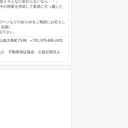
家賃とそんなに変わらないなら・・」
「今の持家を売却して新居に引っ越した
ローンなどのあらゆるご相談にお応えし
 在籍》
話下さい。
南大島町73-86
TEL:075-606-2431
法人 不動産保証協会、公益社団法人