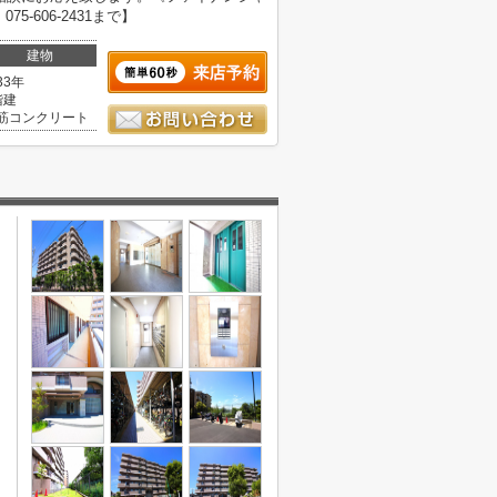
-606-2431まで】
建物
33年
階建
筋コンクリート