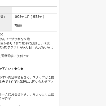
-
年数）
1993年 1月 ( 築33年 )
7階建
介】
数あり生活便利な立地
公園があり子育て世帯には嬉しい環境
OMOテラス》があり日々のお買い物に
で通勤通学に便利です
せ下さい！◆◇◆
やすい周辺環境も含め、スタッフがご案
です(^^)/お気軽にお問い合わせ下さ
ホームにお任せ下さい。ちょっとした疑
^^)/