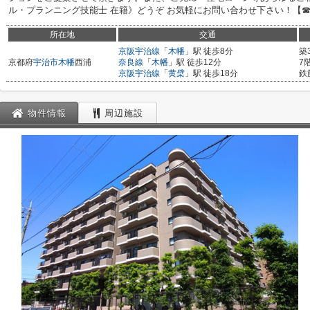
ル・プランニング技能士 在籍》どうぞ お気軽にお問い合わせ下さい！【☎ 075
所在地
交通
京阪宇治線
「
木幡
」駅 徒歩8分
築
京都府
宇治市
木幡
西浦
奈良線
「
木幡
」駅 徒歩12分
7
京阪宇治線
「
黄檗
」駅 徒歩18分
鉄
物件情報
周辺施設