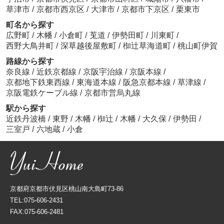
草津市
/
京都市西京区
/
大津市
/
京都市下京区
/
栗東市
町名から探す
広野町
/
木幡
/
小倉町
/
莵道
/
伊勢田町
/
川東町
/
西野大鳥井町
/
深草越後屋敷町
/
椥辻草海道町
/
桃山町伊賀
路線から探す
奈良線
/
近鉄京都線
/
京阪宇治線
/
京阪本線
/
京都地下鉄東西線
/
東海道本線
/
阪急京都本線
/
草津線
/
京阪電鉄ケーブル線
/
京都市営烏丸線
駅から探す
近鉄丹波橋
/
東野
/
木幡
/
椥辻
/
木幡
/
大久保
/
伊勢田
/
三室戸
/
六地蔵
/
小倉
京都府京都市伏見区桃山南大島町73-86
TEL:075-606-2431
FAX:075-606-2481