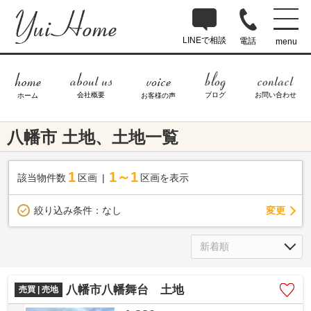
LINEで相談
電話
menu
ブログ
お問い合わせ
会社概要
ホーム
お客様の声
八幡市 土地、土地一覧
1
1～1
該当物件数
区画
区画を表示
変更
絞り込み条件：
なし
八幡市八幡舞台 土地
売買 | 売地