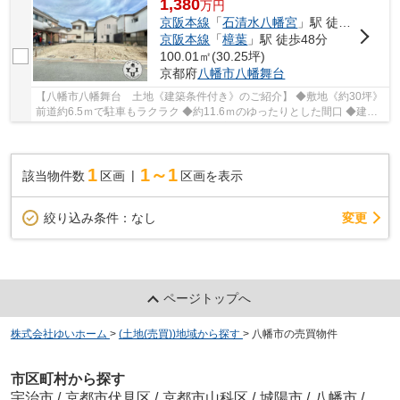
1,380
万
円
京阪本線
「
石清水八幡宮
」駅 徒歩37分
京阪本線
「
樟葉
」駅 徒歩48分
100.01㎡(30.25坪)
京都府
八幡市
八幡舞台
【八幡市八幡舞台 土地《建築条件付き》のご紹介】 ◆敷地《約30坪》
前道約6.5ｍで駐車もラクラク ◆約11.6ｍのゆったりとした間口 ◆建物
参考プラン図あり ◆京阪『石清水八幡宮駅』徒...
1
1～1
該当物件数
区画
区画を表示
変更
絞り込み条件：
なし
ページトップへ
株式会社ゆいホーム
>
(土地(売買))地域から探す
>
八幡市の売買物件
市区町村から探す
宇治市
/
京都市伏見区
/
京都市山科区
/
城陽市
/
八幡市
/