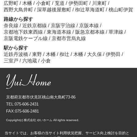
広野町
/
木幡
/
小倉町
/
莵道
/
伊勢田町
/
川東町
/
西野大鳥井町
/
深草越後屋敷町
/
椥辻草海道町
/
桃山町伊賀
路線から探す
奈良線
/
近鉄京都線
/
京阪宇治線
/
京阪本線
/
京都地下鉄東西線
/
東海道本線
/
阪急京都本線
/
草津線
/
京阪電鉄ケーブル線
/
京都市営烏丸線
駅から探す
近鉄丹波橋
/
東野
/
木幡
/
椥辻
/
木幡
/
大久保
/
伊勢田
/
三室戸
/
六地蔵
/
小倉
京都府京都市伏見区桃山南大島町73-86
TEL:075-606-2431
FAX:075-606-2481
Copyright(c) 株式会社 ゆいホーム All rights reserved.
当サイトでは、お客様の当サイト利用状況把握、サービス向上検討を目的と