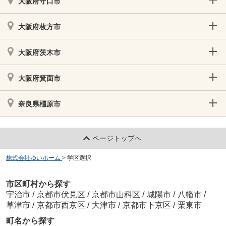
大阪府守口市
大阪府枚方市
大阪府茨木市
大阪府箕面市
奈良県橿原市
ページトップへ
株式会社ゆいホーム
>
学区選択
市区町村から探す
宇治市
/
京都市伏見区
/
京都市山科区
/
城陽市
/
八幡市
/
草津市
/
京都市西京区
/
大津市
/
京都市下京区
/
栗東市
町名から探す