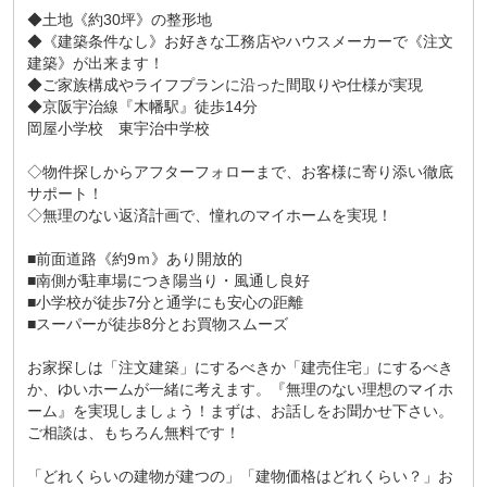
◆土地《約30坪》の整形地
◆《建築条件なし》お好きな工務店やハウスメーカーで《注文
建築》が出来ます！
◆ご家族構成やライフプランに沿った間取りや仕様が実現
◆京阪宇治線『木幡駅』徒歩14分
岡屋小学校 東宇治中学校
◇物件探しからアフターフォローまで、お客様に寄り添い徹底
サポート！
◇無理のない返済計画で、憧れのマイホームを実現！
■前面道路《約9ｍ》あり開放的
■南側が駐車場につき陽当り・風通し良好
■小学校が徒歩7分と通学にも安心の距離
■スーパーが徒歩8分とお買物スムーズ
お家探しは「注文建築」にするべきか「建売住宅」にするべき
か、ゆいホームが一緒に考えます。『無理のない理想のマイホ
ーム』を実現しましょう！まずは、お話しをお聞かせ下さい。
ご相談は、もちろん無料です！
「どれくらいの建物が建つの」「建物価格はどれくらい？」お