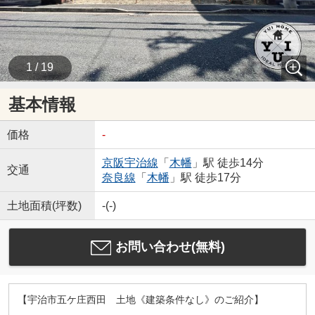
1 / 19
基本情報
価格
-
京阪宇治線
「
木幡
」駅 徒歩14分
交通
奈良線
「
木幡
」駅 徒歩17分
土地面積(坪数)
-(-)
お問い合わせ(無料)
【宇治市五ケ庄西田 土地《建築条件なし》のご紹介】