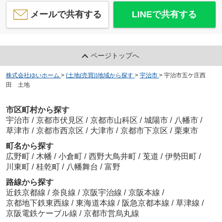
メールで共有する
LINEで共有する
ページトップへ
株式会社ゆいホーム
>
(土地(売買))地域から探す
>
宇治市
>
宇治市五ケ庄西
田 土地
市区町村から探す
宇治市
/
京都市伏見区
/
京都市山科区
/
城陽市
/
八幡市
/
草津市
/
京都市西京区
/
大津市
/
京都市下京区
/
栗東市
町名から探す
広野町
/
木幡
/
小倉町
/
西野大鳥井町
/
莵道
/
伊勢田町
/
川東町
/
桂乾町
/
八幡舞台
/
富野
路線から探す
近鉄京都線
/
奈良線
/
京阪宇治線
/
京阪本線
/
京都地下鉄東西線
/
東海道本線
/
阪急京都本線
/
草津線
/
京阪電鉄ケーブル線
/
京都市営烏丸線