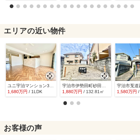
エリアの近い物件
ユニ宇治マンション3号館
宇治市伊勢田町砂田 土地
1,680
万
円
/ 1LDK
1,880
万
円
/ 132.81㎡
1,580
万
円
お客様の声