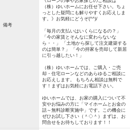
《ローンの事やお家探しのご相談は
（株）ゆいホームにお任せ下さい。ちょ
っとした疑問にも解りやすくお応えしま
す。》お気軽にどうぞ(^^)/
備考
「毎月の支払いはいくらになるの？」
「今の家賃とそんなに変わらないな
ら・・」 「土地から探して注文建築する
のは簡単？」 「今の持家を売却して新居
に引っ越したい！」
（株）ゆいホームでは、ご購入・ご売
却・住宅ローンなどのあらゆるご相談に
お応えします。 もちろん相談は無料で
す！まずはお気軽にお電話下さい。
ゆいホームでは、お家の購入について不
安やお悩みの方に「マイホームとお金の
話～無料診断実施中」です。この機会に
ぜひお試し下さい（＾◇＾）まずは、お
問合せをお待ちしております！！