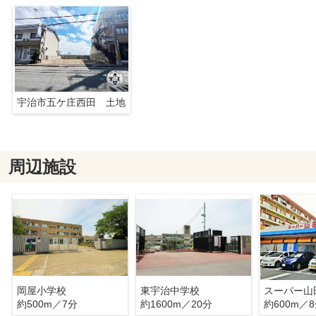
宇治市五ケ庄西田 土地
周辺施設
岡屋小学校
東宇治中学校
スーパー山
約500m／7分
約1600m／20分
約600m／