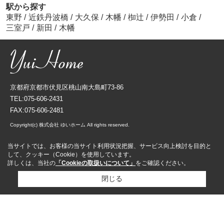
駅から探す
東野
/
近鉄丹波橋
/
大久保
/
木幡
/
椥辻
/
伊勢田
/
小倉
/
三室戸
/
新田
/
木幡
京都府京都市伏見区桃山南大島町73-86
TEL:075-606-2431
FAX:075-606-2481
Copyright(c) 株式会社 ゆいホーム All rights reserved.
当サイトでは、お客様の当サイト利用状況把握、サービス向上検討を目的と
して、クッキー（Cookie）を使用しています。
詳しくは、当社の
「Cookieの取扱いについて」
をご確認ください。
閉じる
資料請求
来店予約
売却査定依頼