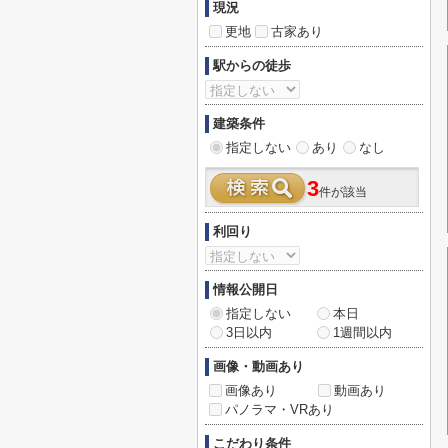
現況
更地
古家あり
駅からの徒歩
建築条件
指定しない
あり
なし
3
件が該当
利回り
情報公開日
指定しない
本日
3日以内
1週間以内
画像・動画あり
画像あり
動画あり
パノラマ・VRあり
こだわり条件