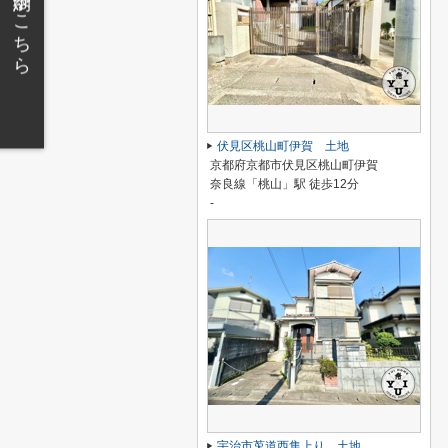
無料相談のご予約はこちら
伏見区桃山町伊賀 土地
京都府京都市伏見区桃山町伊賀
奈良線「桃山」駅 徒歩12分
-
宇治市莵道西隼上り 土地