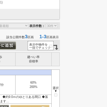
(1)
表示件数：
3
1-3
該当公開件数
区画
区画表示
表示中物件を
一括でチェック
歩
建ぺい率
歩
容積率
60%
2分
200%
選択
▼
 ◆約9.0ｍのゆとりある間口 ◆落
す...