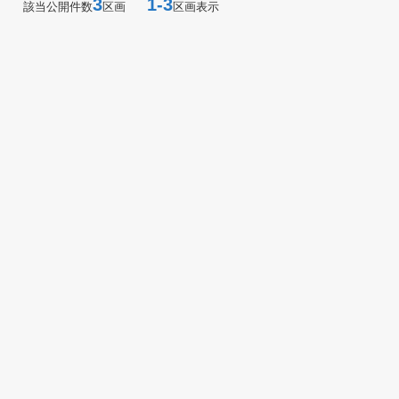
3
1-3
該当公開件数
区画
区画表示