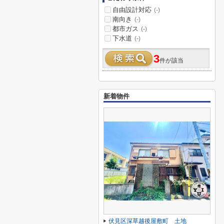
自由設計対応
(-)
南向き
(-)
都市ガス
(-)
下水道
(-)
3
件が該当
新着物件
伏見区深草越後屋敷町 土地