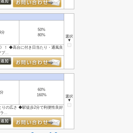
50%
4分
80%
選択
▼
坪》！ ◆高台に付き日当たり・通風良
...
60%
2分
160%
選択
▼
とりの広さ ◆駅徒歩2分で利便性良好
...