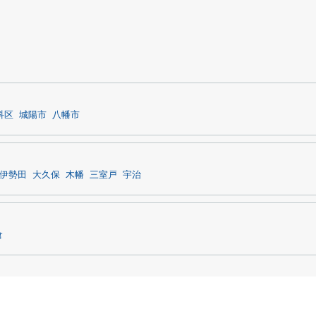
科区
城陽市
八幡市
伊勢田
大久保
木幡
三室戸
宇治
倉