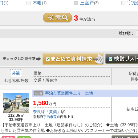
口
木幡
三室戸
宇治
(1)
(1)
(3)
3
件が該当
並び順：
外観
価格
駅徒
停
交通 / 所在地
土地面積/坪数
宇治市莵道西隼上り 土地
売地
1,580
万円
徒歩1
奈良線
「
黄檗
」駅
112.36㎡
京都府
宇治市
莵道
西隼上り
33.98坪
【宇治市莵道西隼上り 土地《建築条件なし》のご紹介】 ◆土地《33.98坪》
ち着いた雰囲気の住宅地 ◆お好きな工務店やハウスメーカーで建築いただけま