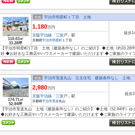
宇治市明星町１丁目 土地
売地
1,180
万円
徒歩1
京阪宇治線
「
三室戸
」駅
110.03㎡
京都府
宇治市
明星町
１丁目
33.28坪
【宇治市明星町1丁目 土地《建築条件なし》のご紹介】 ◆土地《約33.28
好 ◆お好きな工務店やハウスメーカーで建築いただけます ◆ご家族のライフプ
宇治市莵道丸山 注文住宅 建築条件なし 土地
売地
2,980
万円
徒歩
京阪宇治線
「
三室戸
」駅
174.71㎡
京都府
宇治市
莵道
丸山
52.84坪
【宇治市莵道丸山 土地《建築条件なし》のご紹介】 ◆土地《52.84坪》ゆ
◆お好きな工務店やハウスメーカーで建築いただけます ◆ご家族のライフプラ