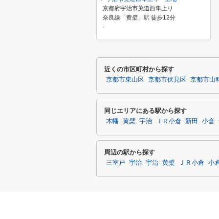
京都府宇治市莵道西隼上り
奈良線「黄檗」駅 徒歩12分
-
近くの市区町村から探す
京都市東山区
京都市伏見区
京都市山
同じエリアにある駅から探す
木幡
黄檗
宇治
ＪＲ小倉
新田
小倉
周辺の駅から探す
三室戸
宇治
宇治
黄檗
ＪＲ小倉
小