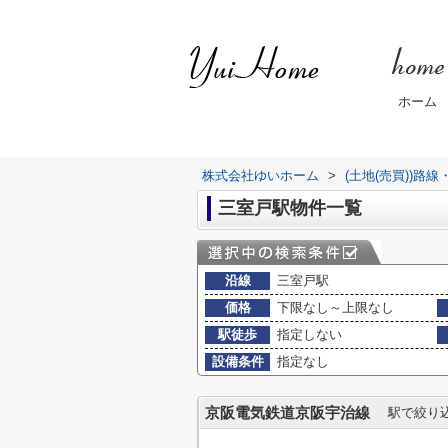
ホーム
株式会社ゆいホーム
>
(土地(売買))路
三室戸駅物件一覧
沿線
三室戸駅
価格
下限なし～上限なし
駅徒歩
指定しない
設備条件
指定なし
京阪電気鉄道京阪宇治線
駅で絞り