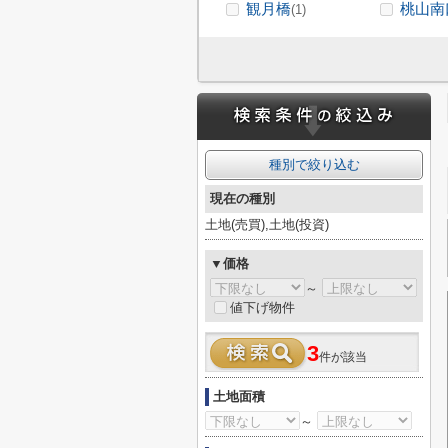
観月橋
桃山南
(1)
種別で絞り込む
現在の種別
土地(売買),土地(投資)
▼価格
～
値下げ物件
3
件が該当
土地面積
～