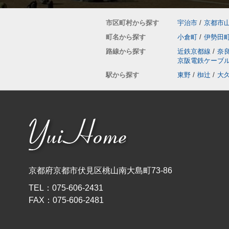
市区町村から探す
宇治市
/
京都市
町名から探す
小倉町
/
伊勢田
路線から探す
近鉄京都線
/
奈
京阪電鉄ケーブ
駅から探す
東野
/
椥辻
/
大
京都府京都市伏見区桃山南大島町73-86
TEL：
075-606-2431
FAX：
075-606-2481