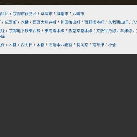
山科区
/
京都市伏見区
/
草津市
/
城陽市
/
八幡市
町
/
広野町
/
木幡
/
西野大鳥井町
/
川田御出町
/
西野楳本町
/
久我西出町
/
久
良線
/
京都地下鉄東西線
/
東海道本線
/
阪急京都本線
/
京阪宇治線
/
草津線
/
ル線
久保
/
木幡
/
西向日
/
木幡
/
石清水八幡宮
/
長岡京
/
南草津
/
小倉